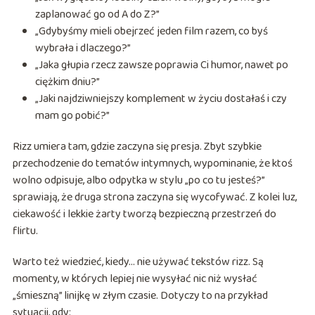
zaplanować go od A do Z?”
„Gdybyśmy mieli obejrzeć jeden film razem, co byś
wybrała i dlaczego?”
„Jaka głupia rzecz zawsze poprawia Ci humor, nawet po
ciężkim dniu?”
„Jaki najdziwniejszy komplement w życiu dostałaś i czy
mam go pobić?”
Rizz umiera tam, gdzie zaczyna się presja. Zbyt szybkie
przechodzenie do tematów intymnych, wypominanie, że ktoś
wolno odpisuje, albo odpytka w stylu „po co tu jesteś?”
sprawiają, że druga strona zaczyna się wycofywać. Z kolei luz,
ciekawość i lekkie żarty tworzą bezpieczną przestrzeń do
flirtu.
Warto też wiedzieć, kiedy… nie używać tekstów rizz. Są
momenty, w których lepiej nie wysyłać nic niż wysłać
„śmieszną” linijkę w złym czasie. Dotyczy to na przykład
sytuacji, gdy: