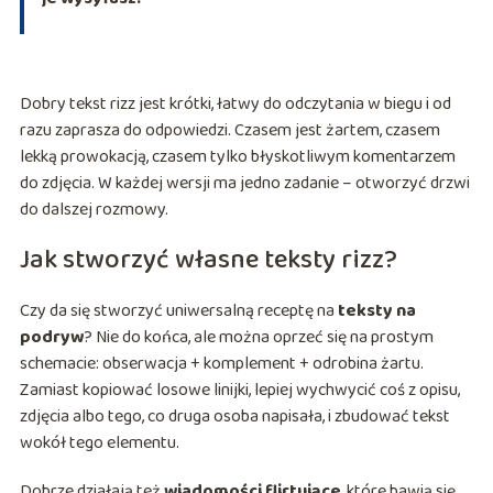
Dobry tekst rizz jest krótki, łatwy do odczytania w biegu i od
razu zaprasza do odpowiedzi. Czasem jest żartem, czasem
lekką prowokacją, czasem tylko błyskotliwym komentarzem
do zdjęcia. W każdej wersji ma jedno zadanie – otworzyć drzwi
do dalszej rozmowy.
Jak stworzyć własne teksty rizz?
Czy da się stworzyć uniwersalną receptę na
teksty na
podryw
? Nie do końca, ale można oprzeć się na prostym
schemacie: obserwacja + komplement + odrobina żartu.
Zamiast kopiować losowe linijki, lepiej wychwycić coś z opisu,
zdjęcia albo tego, co druga osoba napisała, i zbudować tekst
wokół tego elementu.
Dobrze działają też
wiadomości flirtujące
, które bawią się