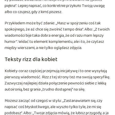
piękna”. Lepiej napisać, co konkretnie przykuło Twoją uwagę
albo co czujesz, gdy z kimś piszesz.
Przykładem może być zdanie: „Masz w spojrzeniu coś tak
spokojnego, że aż chce się zwolnić tempo dnia”. Albo: „Z twoich
wiadomości bije taka dobra energia, że od razu mam lepszy
humor”. Widać tu element komplementu, ale i to, że czytasz
między wierszami, a nie tylko oglądasz zdjęcia.
Teksty rizz dla kobiet
Kobiety coraz częściej przejmują inicjatywę i to one wysyłają
pierwszą wiadomość. Rizz z tej strony też ma swoją specyfikę.
Zazwyczaj najlepiej działa połączenie pewności siebie z lekką
autoironią, bez grania „trudno dostępnej” na siłę.
Możesz zacząć od czegoś w stylu: „Zastanawiałam się, czy
napisać coś błyskotliwego, ale wyszło tylko tyle, że mi się
podobasz”. Albo: „Twoje zdjęcia mówią, że lubisz przygody, a ja