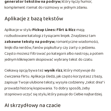
generator tekstów na podryw
, który łączy humor,
komplement i temat do rozmowy w jednym zdaniu.
Aplikacje z bazą tekstów
Aplikacje w stylu
Pickup Lines: Flirt & Rizz
mają
rozbudowane katalogi z tysiącami linijek. Znajdziesz tam
zabawne teksty na podryw
, romantyczne wiadomości,
linijki dla nerdów, fanów popkultury czy żarty o jedzeniu.
Często możesz filtrować po kategorii albo nastroju, a potem
jednym kliknięciem skopiować wybrany tekst do czatu.
Ciekawą opcją bywa też
wynik rizz
, który motywuje do
ćwiczenia flirtu. Aplikacja śledzi, jak często korzystasz z bazy,
zapisuje Twoje ulubione teksty, wysyła codzienny „tekst dnia” i
prowadzi historię kopiowania. To dobry sposób, żeby
stopniowo uczyć się stylu, który pasuje do Ciebie najbardziej.
AI skrzydłowy na czacie