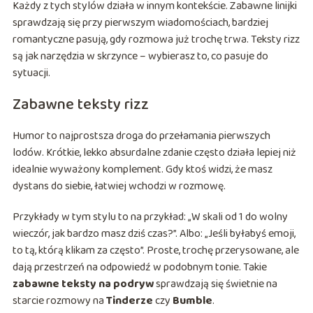
Każdy z tych stylów działa w innym kontekście. Zabawne linijki
sprawdzają się przy pierwszym wiadomościach, bardziej
romantyczne pasują, gdy rozmowa już trochę trwa. Teksty rizz
są jak narzędzia w skrzynce – wybierasz to, co pasuje do
sytuacji.
Zabawne teksty rizz
Humor to najprostsza droga do przełamania pierwszych
lodów. Krótkie, lekko absurdalne zdanie często działa lepiej niż
idealnie wyważony komplement. Gdy ktoś widzi, że masz
dystans do siebie, łatwiej wchodzi w rozmowę.
Przykłady w tym stylu to na przykład: „W skali od 1 do wolny
wieczór, jak bardzo masz dziś czas?”. Albo: „Jeśli byłabyś emoji,
to tą, którą klikam za często”. Proste, trochę przerysowane, ale
dają przestrzeń na odpowiedź w podobnym tonie. Takie
zabawne teksty na podryw
sprawdzają się świetnie na
starcie rozmowy na
Tinderze
czy
Bumble
.