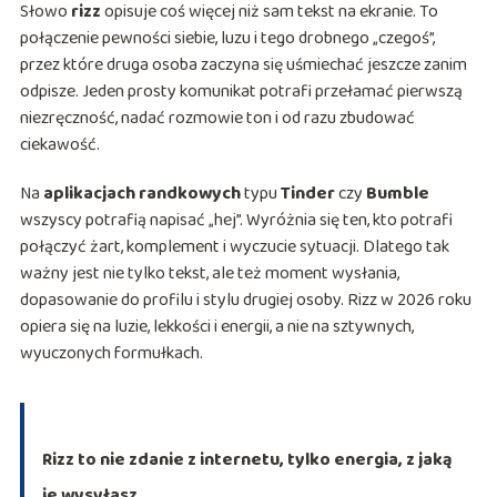
Słowo
rizz
opisuje coś więcej niż sam tekst na ekranie. To
połączenie pewności siebie, luzu i tego drobnego „czegoś”,
przez które druga osoba zaczyna się uśmiechać jeszcze zanim
odpisze. Jeden prosty komunikat potrafi przełamać pierwszą
niezręczność, nadać rozmowie ton i od razu zbudować
ciekawość.
Na
aplikacjach randkowych
typu
Tinder
czy
Bumble
wszyscy potrafią napisać „hej”. Wyróżnia się ten, kto potrafi
połączyć żart, komplement i wyczucie sytuacji. Dlatego tak
ważny jest nie tylko tekst, ale też moment wysłania,
dopasowanie do profilu i stylu drugiej osoby. Rizz w 2026 roku
opiera się na luzie, lekkości i energii, a nie na sztywnych,
wyuczonych formułkach.
Rizz to nie zdanie z internetu, tylko energia, z jaką
je wysyłasz.