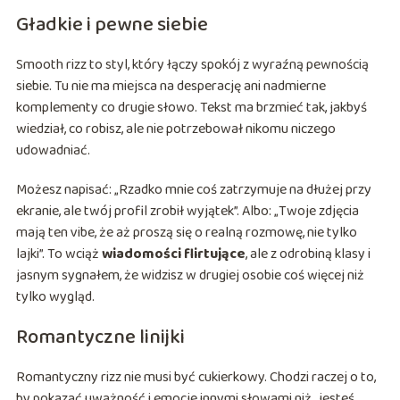
Gładkie i pewne siebie
Smooth rizz to styl, który łączy spokój z wyraźną pewnością
siebie. Tu nie ma miejsca na desperację ani nadmierne
komplementy co drugie słowo. Tekst ma brzmieć tak, jakbyś
wiedział, co robisz, ale nie potrzebował nikomu niczego
udowadniać.
Możesz napisać: „Rzadko mnie coś zatrzymuje na dłużej przy
ekranie, ale twój profil zrobił wyjątek”. Albo: „Twoje zdjęcia
mają ten vibe, że aż proszą się o realną rozmowę, nie tylko
lajki”. To wciąż
wiadomości flirtujące
, ale z odrobiną klasy i
jasnym sygnałem, że widzisz w drugiej osobie coś więcej niż
tylko wygląd.
Romantyczne linijki
Romantyczny rizz nie musi być cukierkowy. Chodzi raczej o to,
by pokazać uważność i emocje innymi słowami niż „jesteś