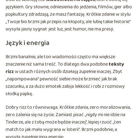
językiem. Gry słowne, odniesienia do jedzenia, filmów, gier albo
popkultury zdradzają, że masz fantazję. Krótkie zdanie w stylu
„Twoje bio brzmi jak przepis na kłopoty, ale lubię takie historie”
wysyła jasny sygnał: jest luz, jest humor, nie ma presji.
Język i energia
Brzmi banalnie, ale ton wiadomości często ma większe
znaczenie niż sama treść. To dlatego dwa podobne
teksty
rizz
w ustach różnych osób działają zupełnie inaczej. Zbyt
„napompowana” pewność siebie może brzmieć jak brak
szacunku, a za dużo emotek zabija lekkość i robi z rozmowy
słodką papkę.
Dobry rizz to równowaga. Krótkie zdania, zero moralizowania,
zero żalenia się na życie. Zamiast pisać „nigdy mi nie idzie na
Tinderze, ale z tobą może będzie inaczej”, lepiej rzucić „ten
match to jak mała wygrana w loterii”. Brzmi podobnie, a
wysyła zupełnie inną energię.