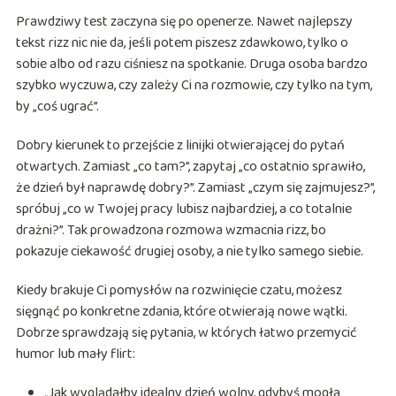
Prawdziwy test zaczyna się po openerze. Nawet najlepszy
tekst rizz nic nie da, jeśli potem piszesz zdawkowo, tylko o
sobie albo od razu ciśniesz na spotkanie. Druga osoba bardzo
szybko wyczuwa, czy zależy Ci na rozmowie, czy tylko na tym,
by „coś ugrać”.
Dobry kierunek to przejście z linijki otwierającej do pytań
otwartych. Zamiast „co tam?”, zapytaj „co ostatnio sprawiło,
że dzień był naprawdę dobry?”. Zamiast „czym się zajmujesz?”,
spróbuj „co w Twojej pracy lubisz najbardziej, a co totalnie
drażni?”. Tak prowadzona rozmowa wzmacnia rizz, bo
pokazuje ciekawość drugiej osoby, a nie tylko samego siebie.
Kiedy brakuje Ci pomysłów na rozwinięcie czatu, możesz
sięgnąć po konkretne zdania, które otwierają nowe wątki.
Dobrze sprawdzają się pytania, w których łatwo przemycić
humor lub mały flirt:
„Jak wyglądałby idealny dzień wolny, gdybyś mogła