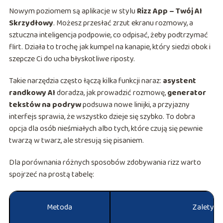
Nowym poziomem są aplikacje w stylu
Rizz App – Twój AI
Skrzydłowy
. Możesz przesłać zrzut ekranu rozmowy, a
sztuczna inteligencja podpowie, co odpisać, żeby podtrzymać
flirt. Działa to trochę jak kumpel na kanapie, który siedzi obok i
szepcze Ci do ucha błyskotliwe riposty.
Takie narzędzia często łączą kilka funkcji naraz:
asystent
randkowy AI
doradza, jak prowadzić rozmowę,
generator
tekstów na podryw
podsuwa nowe linijki, a przyjazny
interfejs sprawia, że wszystko dzieje się szybko. To dobra
opcja dla osób nieśmiałych albo tych, które czują się pewnie
twarzą w twarz, ale stresują się pisaniem.
Dla porównania różnych sposobów zdobywania rizz warto
spojrzeć na prostą tabelę:
Metoda
Zalety