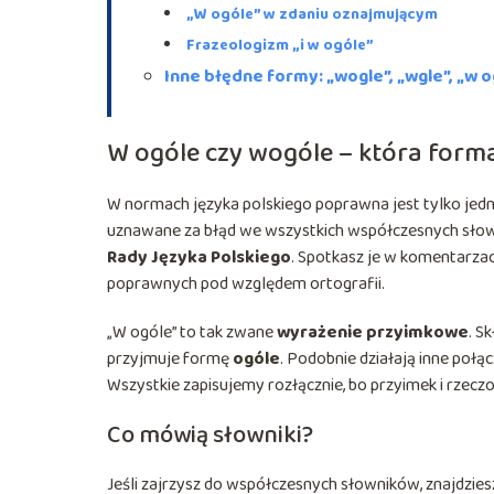
„W ogóle” w zdaniu oznajmującym
Frazeologizm „i w ogóle”
Inne błędne formy: „wogle”, „wgle”, „w o
W ogóle czy wogóle – która form
W normach języka polskiego poprawna jest tylko jed
uznawane za błąd we wszystkich współczesnych słow
Rady Języka Polskiego
. Spotkasz je w komentarzac
poprawnych pod względem ortografii.
„W ogóle” to tak zwane
wyrażenie przyimkowe
. S
przyjmuje formę
ogóle
. Podobnie działają inne połą
Wszystkie zapisujemy rozłącznie, bo przyimek i rzec
Co mówią słowniki?
Jeśli zajrzysz do współczesnych słowników, znajdzi