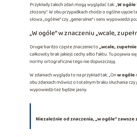
Przykłady takich zdań mogą wyglądać tak: „
W ogóle
złożony”. W obu przypadkach chodzi o ogólne ujęcie 
słowa „ogólnie” czy „generalnie” i sens wypowiedzi po
„W ogóle” w znaczeniu „wcale, zupełn
Drugie bardzo częste znaczenie to
„wcale, zupełnie 
całkowity brak jakiejś cechy albo faktu. Tu pojawia si
normy ortograficzne tego nie dopuszczają.
W zdaniach wygląda to na przykład tak: „On
w ogóle
m
obu zdaniach mówisz o totalnym braku słuchania czy p
wypowiedzi też będzie jasny.
Niezależnie od znaczenia, „w ogóle” zawsze