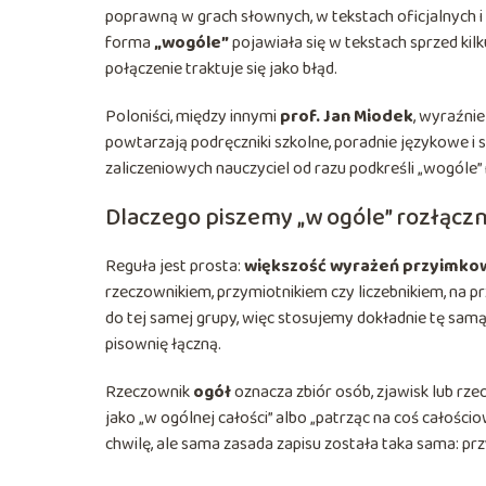
poprawną w grach słownych, w tekstach oficjalnych i
forma
„wogóle”
pojawiała się w tekstach sprzed kilku
połączenie traktuje się jako błąd.
Poloniści, między innymi
prof. Jan Miodek
, wyraźnie
powtarzają podręczniki szkolne, poradnie językowe i 
zaliczeniowych nauczyciel od razu podkreśli „wogóle”
Dlaczego piszemy „w ogóle” rozłączn
Reguła jest prosta:
większość wyrażeń przyimko
rzeczownikiem, przymiotnikiem czy liczebnikiem, na pr
do tej samej grupy, więc stosujemy dokładnie tę sa
pisownię łączną.
Rzeczownik
ogół
oznacza zbiór osób, zjawisk lub rz
jako „w ogólnej całości” albo „patrząc na coś całościo
chwilę, ale sama zasada zapisu została taka sama: pr