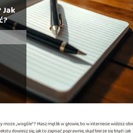
 Jak
ć?
czy może „wogóle”? Masz mętlik w głowie, bo w internecie widzisz obi
ekstu dowiesz się, jak to zapisać poprawnie, skąd bierze się błąd i jak