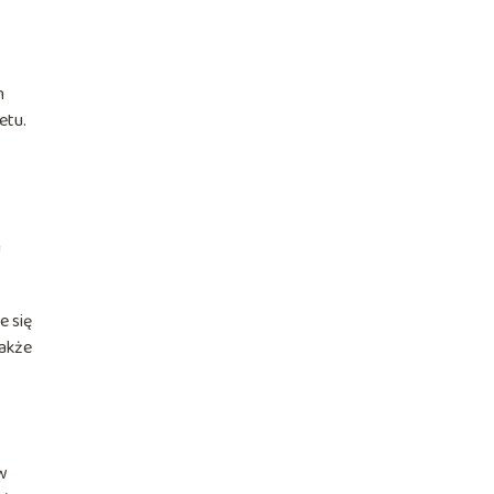
h
etu.
n
e się
także
 w