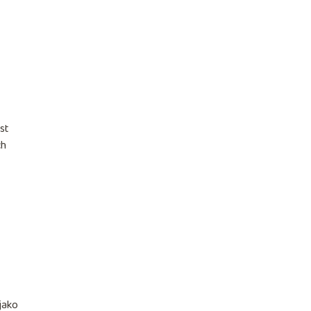
st
ch
 jako