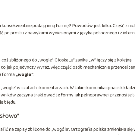
iki konsekwentnie podają inną formę? Powodów jest kilka. Część z nic
ć po prostu z nawykami wyniesionymi z języka potocznego i z intern
ś zbliżonego do „wogle”. Głoska „u” zanika, „w” łączy się z kolejną
mi to jak pojedynczy wyraz, więc część osób mechanicznie przenosi te
a forma
„wogle”
.
 „wogle” w czatach i komentarzach. W takiej komunikacji nacisk kładzi
kowników zaczyna traktować te formy jak pełnoprawne i przenosi je 
a błędu.
 słowo”
afić na zapisy zbliżone do „wogóle”. Ortografia polska zmieniała się