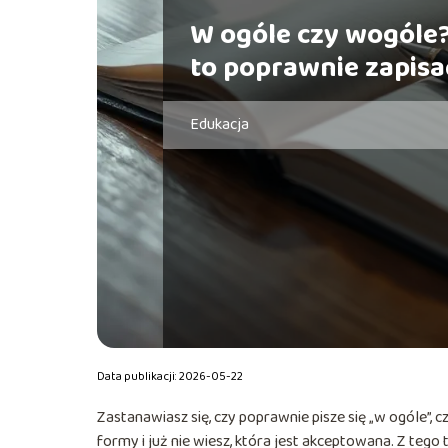
W ogóle czy wogóle?
to poprawnie zapisa
Edukacja
Data publikacji: 2026-05-22
Zastanawiasz się, czy poprawnie pisze się „w ogóle”, 
formy i już nie wiesz, która jest akceptowana. Z tego t