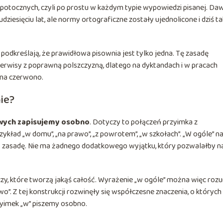
 potocznych, czyli po prostu w każdym typie wypowiedzi pisanej. Da
dziesięciu lat, ale normy ortograficzne zostały ujednolicone i dziś ta
 podkreślają, że prawidłowa pisownia jest tylko jedna. Tę zasadę
serwisy z poprawną polszczyzną, dlatego na dyktandach i w pracach
 na czerwono.
ie?
wych zapisujemy osobno
. Dotyczy to połączeń przyimka z
zykład „w domu”, „na prawo”, „z powrotem”, „w szkołach”. „W ogóle” n
mą zasadę. Nie ma żadnego dodatkowego wyjątku, który pozwalałby n
eczy, które tworzą jakąś całość. Wyrażenie „w ogóle” można więc roz
wo”. Z tej konstrukcji rozwinęły się współczesne znaczenia, o których
zyimek „w” piszemy osobno.