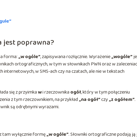
gule”
a jest poprawna?
na forma:
„w ogóle”
, zapisywana rozłącznie. Wyrażenie
„wogóle”
je
nikach ortograficznych, w tym w słownikach PWN oraz w zalecenia
h internetowych, w SMS-ach czy na czatach, ale nie w tekstach
kłada się z przyimka
w
i rzeczownika
ogół
, który w tym połączeniu
czenia z tym rzeczownikiem, na przykład
„na ogół”
czy
„z ogółem”
.
zownik są odrębnymi wyrazami.
esz tam wyłącznie formę
„w ogóle”
. Słowniki ortograficzne podają ją