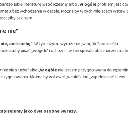
bardzo lubię literaturę współczesną” albo „
W ogóle
problem jest do
tematu, bez wchodzenia w detale. Można by w tych miejscach wstawi
zostałby taki sam.
ie nie”
nie, ani trochę”
. W tym użyciu wyrażenie „w ogóle” podkreśla
ę pokusa, by pisać „wogóle” i odróżnić w ten sposób oba znaczenia, ale
nie nie słucha” albo „
W ogóle
nie jestem przygotowana do egzamin
rzygotowania. Można by wstawić „wcale” albo „zupełnie nie” i sens
 zapisujemy jako dwa osobne wyrazy.