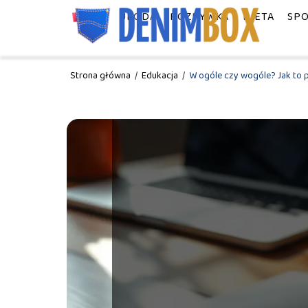
MODA
URODA
ROZRYWKA
DIETA
SP
Strona główna
/
Edukacja
/
W ogóle czy wogóle? Jak to 