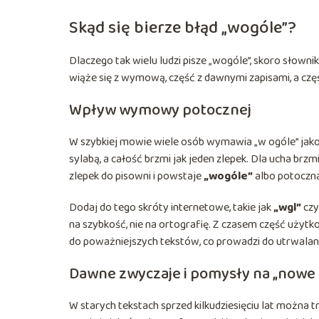
Skąd się bierze błąd „wogóle”?
Dlaczego tak wielu ludzi pisze „wogóle”, skoro słown
wiąże się z wymową, część z dawnymi zapisami, a częś
Wpływ wymowy potocznej
W szybkiej mowie wiele osób wymawia „w ogóle” jako co
sylabą, a całość brzmi jak jeden zlepek. Dla ucha brz
zlepek do pisowni i powstaje
„wogóle”
albo potoczn
Dodaj do tego skróty internetowe, takie jak
„wgl”
czy
na szybkość, nie na ortografię. Z czasem część użyt
do poważniejszych tekstów, co prowadzi do utrwalani
Dawne zwyczaje i pomysły na „nowe
W starych tekstach sprzed kilkudziesięciu lat można tr