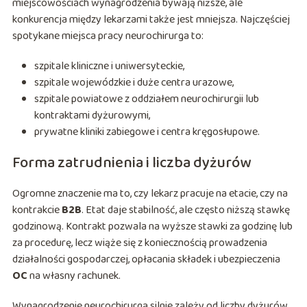
miejscowościach wynagrodzenia bywają niższe, ale
konkurencja między lekarzami także jest mniejsza. Najczęściej
spotykane miejsca pracy neurochirurga to:
szpitale kliniczne i uniwersyteckie,
szpitale wojewódzkie i duże centra urazowe,
szpitale powiatowe z oddziałem neurochirurgii lub
kontraktami dyżurowymi,
prywatne kliniki zabiegowe i centra kręgosłupowe.
Forma zatrudnienia i liczba dyżurów
Ogromne znaczenie ma to, czy lekarz pracuje na etacie, czy na
kontrakcie
B2B
. Etat daje stabilność, ale często niższą stawkę
godzinową. Kontrakt pozwala na wyższe stawki za godzinę lub
za procedurę, lecz wiąże się z koniecznością prowadzenia
działalności gospodarczej, opłacania składek i ubezpieczenia
OC
na własny rachunek.
Wynagrodzenie neurochirurga silnie zależy od liczby dyżurów.