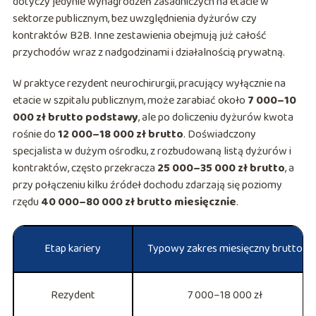
dotyczy jedynie wynagrodzeń zasadniczych na etacie w
sektorze publicznym, bez uwzględnienia dyżurów czy
kontraktów B2B. Inne zestawienia obejmują już całość
przychodów wraz z nadgodzinami i działalnością prywatną.
W praktyce rezydent neurochirurgii, pracujący wyłącznie na
etacie w szpitalu publicznym, może zarabiać około
7 000–10
000 zł brutto podstawy
, ale po doliczeniu dyżurów kwota
rośnie do
12 000–18 000 zł brutto
. Doświadczony
specjalista w dużym ośrodku, z rozbudowaną listą dyżurów i
kontraktów, często przekracza
25 000–35 000 zł brutto
, a
przy połączeniu kilku źródeł dochodu zdarzają się poziomy
rzędu
40 000–80 000 zł brutto miesięcznie
.
Etap kariery
Typowy zakres miesięczny brutto
Rezydent
7 000–18 000 zł