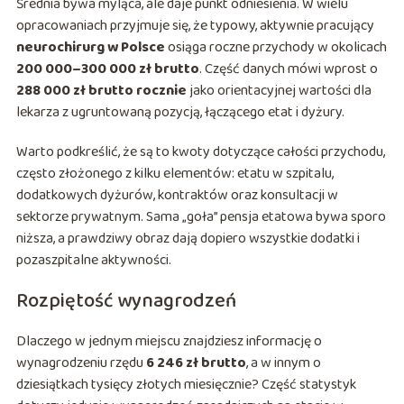
Średnia bywa myląca, ale daje punkt odniesienia. W wielu
opracowaniach przyjmuje się, że typowy, aktywnie pracujący
neurochirurg w Polsce
osiąga roczne przychody w okolicach
200 000–300 000 zł brutto
. Część danych mówi wprost o
288 000 zł brutto rocznie
jako orientacyjnej wartości dla
lekarza z ugruntowaną pozycją, łączącego etat i dyżury.
Warto podkreślić, że są to kwoty dotyczące całości przychodu,
często złożonego z kilku elementów: etatu w szpitalu,
dodatkowych dyżurów, kontraktów oraz konsultacji w
sektorze prywatnym. Sama „goła” pensja etatowa bywa sporo
niższa, a prawdziwy obraz dają dopiero wszystkie dodatki i
pozaszpitalne aktywności.
Rozpiętość wynagrodzeń
Dlaczego w jednym miejscu znajdziesz informację o
wynagrodzeniu rzędu
6 246 zł brutto
, a w innym o
dziesiątkach tysięcy złotych miesięcznie? Część statystyk