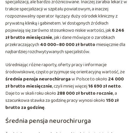
specjalizacji, ale bardzo zróżnicowane. Inaczej zarabia lekarz w
trakcie specjalizacji w szpitalu powiatowym, a inaczej
rozpoznawalny operator łączący duży ośrodek kliniczny z
prywatną kliniką i gabinetem. W dostępnych źródłach
pojawiają się zarówno stosunkowo niskie wartości, jak
6 246
zł brutto miesięcznie
, jak i dane mówiące o zarobkach
przekraczających
40 000–80 000 zł brutto
miesięcznie dla
najbardziej rozchwytywanych specjalistów.
Uśredniając różne raporty, oferty pracy i informacje
środowiskowe, często przyjmuje się orientacyjną wartość, że
średnia pensja neurochirurga
w Polsce to około
24 000
zł brutto miesięcznie
, czyli mniej więcej
16 690 zł netto
.
Daje to w skali roku około
288 000 zł brutto rocznie
, a
szacunkowa stawka za godzinę pracy wynosi około
150 zł
brutto za godzinę
.
Średnia pensja neurochirurga