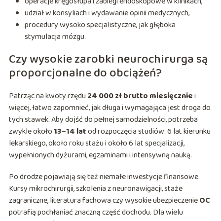
operacje kręgosłupa i zabiegi endoskopowe w klinikach,
udział w konsyliach i wydawanie opinii medycznych,
procedury wysoko specjalistyczne, jak głęboka
stymulacja mózgu.
Czy wysokie zarobki neurochirurga są
proporcjonalne do obciążeń?
Patrząc na kwoty rzędu
24 000 zł brutto miesięcznie
i
więcej, łatwo zapomnieć, jak długa i wymagająca jest droga do
tych stawek. Aby dojść do pełnej samodzielności, potrzeba
zwykle około
13–14 lat
od rozpoczęcia studiów: 6 lat kierunku
lekarskiego, około roku stażu i około 6 lat specjalizacji,
wypełnionych dyżurami, egzaminami i intensywną nauką.
Po drodze pojawiają się też niemałe inwestycje finansowe.
Kursy mikrochirurgii, szkolenia z neuronawigacji, staże
zagraniczne, literatura fachowa czy wysokie ubezpieczenie
OC
potrafią pochłaniać znaczną część dochodu. Dla wielu