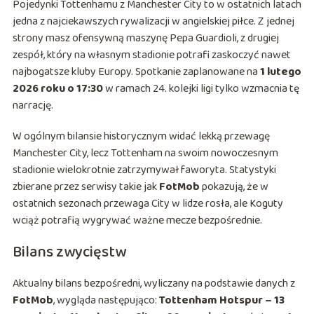
Pojedynki Tottenhamu z Manchester City to w ostatnich latach
jedna z najciekawszych rywalizacji w angielskiej piłce. Z jednej
strony masz ofensywną maszynę Pepa Guardioli, z drugiej
zespół, który na własnym stadionie potrafi zaskoczyć nawet
najbogatsze kluby Europy. Spotkanie zaplanowane na
1 lutego
2026 roku o 17:30
w ramach 24. kolejki ligi tylko wzmacnia tę
narrację.
W ogólnym bilansie historycznym widać lekką przewagę
Manchester City, lecz Tottenham na swoim nowoczesnym
stadionie wielokrotnie zatrzymywał faworyta. Statystyki
zbierane przez serwisy takie jak
FotMob
pokazują, że w
ostatnich sezonach przewaga City w lidze rosła, ale Koguty
wciąż potrafią wygrywać ważne mecze bezpośrednie.
Bilans zwycięstw
Aktualny bilans bezpośredni, wyliczany na podstawie danych z
FotMob
, wygląda następująco:
Tottenham Hotspur – 13