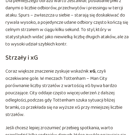
Dla pełniejszego obrazu warto zestawiać posiadanie piłki z
danymi o liczbie odbiorów, przechwytów i pressingu w tercji
ataku. Spurs – zwłaszcza u siebie – starają się doskakiwać do
rywala wysoko, a pojedyncze udane odbiory często kończą się
celnym strzałem w ciągu kilku sekund. To styl, który w
statystykach widać jako niewielką liczbę długich ataków, ale za
to wysoki udział szybkich kontr.
Strzały i xG
Coraz większe znaczenie zyskuje wskaźnik
xG
, czyli
oczekiwane gole. W meczach Tottenham – Man City
porównanie liczby strzałów z wartością xG bywa bardzo
pouczające. City oddaje często więcej uderzeń z dalszej
odległości, podczas gdy Tottenham szuka sytuacji bliżej
bramki, co przekłada się na wyższe xG przy mniejszej liczbie
strzałów.
Jeśli chcesz lepiej zrozumieć przebieg spotkania, warto