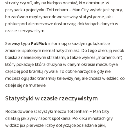
strzały czy xG, aby na bieżąco oceniać, kto dominuje. W
przypadku pojedynku Tottenham – Man City wybór jest spory,
bo zarówno międzynarodowe serwisy statystyczne, jak i
polskie portale meczowe dostarczają dokładnych danych w
czasie rzeczywistym.
Serwisy typu
FotMob
informują o każdym golu, kartce,
zmianie i spalonym niemal natychmiast. Do tego oferują widok
boiska z naniesionymi strzałami, a także wykres „momentum”,
który pokazuje, która drużyna w danym okresie meczu była
częściej pod bramką rywala. To dobre narzędzie, gdy nie
możesz oglądać transmisji telewizyjnej, ale chcesz wiedzieć, co
dzieje się na murawie.
Statystyki w czasie rzeczywistym
Rozbudowane statystyki meczu Tottenham – Man City
działają jak żywy raport spotkania. Po kilku minutach gry
widzisz już pierwsze liczby dotyczące posiadania piłki,