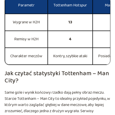
Parametr
Tottenham Hotspur
Manch
Wygrane w H2H
13
Remisy w H2H
4
Charakter meczów
Kontry, szybkie ataki
Posiadani
Jak czytać statystyki Tottenham – Man
City?
Same gole i wynik końcowy rzadko dają pełny obraz meczu.
Starcie Tottenham – Man City to idealny przykład pojedynku, w
którym warto zaglądać głębiej w dane meczowe, aby lepiej
zrozumieć, dlaczego jedna z drużyn wygrała. Serwisy