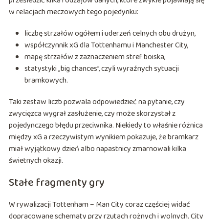
prześledzić kilka rodzajów danych, które zwykle pojawiają się
w relacjach meczowych tego pojedynku:
liczbę strzałów ogółem i uderzeń celnych obu drużyn,
współczynnik xG dla Tottenhamu i Manchester City,
mapę strzałów z zaznaczeniem stref boiska,
statystyki „big chances”, czyli wyraźnych sytuacji
bramkowych.
Taki zestaw liczb pozwala odpowiedzieć na pytanie, czy
zwycięzca wygrał zasłużenie, czy może skorzystał z
pojedynczego błędu przeciwnika. Niekiedy to właśnie różnica
między xG a rzeczywistym wynikiem pokazuje, że bramkarz
miał wyjątkowy dzień albo napastnicy zmarnowali kilka
świetnych okazji.
Stałe fragmenty gry
W rywalizacji Tottenham – Man City coraz częściej widać
dopracowane schematy przy rzutach rożnych i wolnych. City