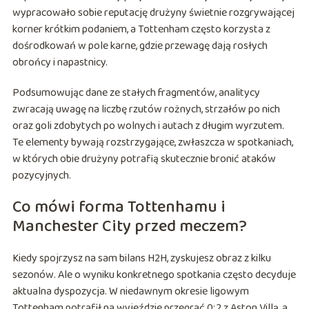
wypracowało sobie reputację drużyny świetnie rozgrywającej
korner krótkim podaniem, a Tottenham często korzysta z
dośrodkowań w pole karne, gdzie przewagę dają rosłych
obrońcy i napastnicy.
Podsumowując dane ze stałych fragmentów, analitycy
zwracają uwagę na liczbę rzutów rożnych, strzałów po nich
oraz goli zdobytych po wolnych i autach z długim wyrzutem.
Te elementy bywają rozstrzygające, zwłaszcza w spotkaniach,
w których obie drużyny potrafią skutecznie bronić ataków
pozycyjnych.
Co mówi forma Tottenhamu i
Manchester City przed meczem?
Kiedy spojrzysz na sam bilans H2H, zyskujesz obraz z kilku
sezonów. Ale o wyniku konkretnego spotkania często decyduje
aktualna dyspozycja. W niedawnym okresie ligowym
Tottenham potrafił na wyjeździe przegrać 0:2 z Aston Villą, a