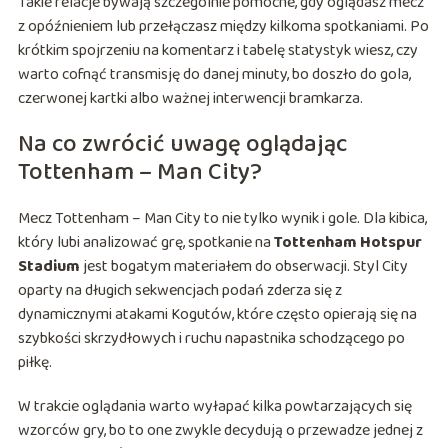
Takie relacje bywają szczególnie pomocne, gdy oglądasz mecz
z opóźnieniem lub przełączasz między kilkoma spotkaniami. Po
krótkim spojrzeniu na komentarz i tabelę statystyk wiesz, czy
warto cofnąć transmisję do danej minuty, bo doszło do gola,
czerwonej kartki albo ważnej interwencji bramkarza.
Na co zwrócić uwagę oglądając
Tottenham – Man City?
Mecz Tottenham – Man City to nie tylko wynik i gole. Dla kibica,
który lubi analizować grę, spotkanie na
Tottenham Hotspur
Stadium
jest bogatym materiałem do obserwacji. Styl City
oparty na długich sekwencjach podań zderza się z
dynamicznymi atakami Kogutów, które często opierają się na
szybkości skrzydłowych i ruchu napastnika schodzącego po
piłkę.
W trakcie oglądania warto wyłapać kilka powtarzających się
wzorców gry, bo to one zwykle decydują o przewadze jednej z