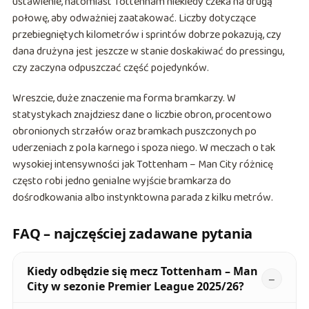
ustawienie, natomiast Tottenham niekiedy czeka na drugą
połowę, aby odważniej zaatakować. Liczby dotyczące
przebiegniętych kilometrów i sprintów dobrze pokazują, czy
dana drużyna jest jeszcze w stanie doskakiwać do pressingu,
czy zaczyna odpuszczać część pojedynków.
Wreszcie, duże znaczenie ma forma bramkarzy. W
statystykach znajdziesz dane o liczbie obron, procentowo
obronionych strzałów oraz bramkach puszczonych po
uderzeniach z pola karnego i spoza niego. W meczach o tak
wysokiej intensywności jak Tottenham – Man City różnicę
często robi jedno genialne wyjście bramkarza do
dośrodkowania albo instynktowna parada z kilku metrów.
FAQ – najczęściej zadawane pytania
Kiedy odbędzie się mecz Tottenham – Man
City w sezonie Premier League 2025/26?