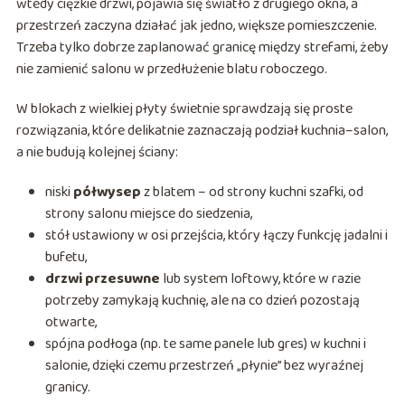
wtedy ciężkie drzwi, pojawia się światło z drugiego okna, a
przestrzeń zaczyna działać jak jedno, większe pomieszczenie.
Trzeba tylko dobrze zaplanować granicę między strefami, żeby
nie zamienić salonu w przedłużenie blatu roboczego.
W blokach z wielkiej płyty świetnie sprawdzają się proste
rozwiązania, które delikatnie zaznaczają podział kuchnia–salon,
a nie budują kolejnej ściany:
niski
półwysep
z blatem – od strony kuchni szafki, od
strony salonu miejsce do siedzenia,
stół ustawiony w osi przejścia, który łączy funkcję jadalni i
bufetu,
drzwi przesuwne
lub system loftowy, które w razie
potrzeby zamykają kuchnię, ale na co dzień pozostają
otwarte,
spójna podłoga (np. te same panele lub gres) w kuchni i
salonie, dzięki czemu przestrzeń „płynie” bez wyraźnej
granicy.