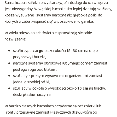
Sama liczba szafek nie wystarczy, jeśli dostęp do ich wnętrza
jest niewygodny. W wąskiej kuchni dużo lepiej działają szuflady,
kosze wysuwane i systemy narożne niż głębokie półki, do
których trzeba „wspinać się” w poszukiwaniu garnka.
W wielu mieszkaniach świetnie sprawdzają się takie
rozwiązania:
szafki typu
cargo
o szerokości 15–30 cm na oleje,
przyprawy i butelki,
narożne systemy obrotowe lub „magic corner” zamiast
pustego rogu pod blatem,
szuflady z pełnym wysuwem i organizerami, zamiast
jednej głębokiej półki,
szuflady w cokole o wysokości około
15 cm
na blachy,
deski, płaskie naczynia.
W bardzo ciasnych kuchniach przydatne są też roletki lub
fronty przesuwne zamiast klasycznych drzwi, które po