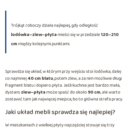
Trójkąt roboczy działa najlepiej, gdy odległość
lodówka–zlew–płyta
mieści się w przedziale
120–210
cm
między kolejnymi punktami.
Sprawdza się układ, w którym przy wejściu stoi lodówka, dalej
co najmniej
40 cm blatu
, potem zlew, a za nim możliwie długi
fragment blatu i dopiero płyta. Jeśli kuchnia jest bardzo mała,
dystans
zlew–płyta
może spaść do około
90 cm
, ale warto
zostawić tam jak najwięcej miejsca, bo to główna strefa pracy.
Jaki układ mebli sprawdza się najlepiej?
W mieszkaniach z wielkiej płyty najczęściej stosuje się trzy