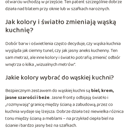
otwarciu wchodzą w przejście. Ten patent szczególnie dobrze
działa nad blatem przy oknie lub w szafkach narożnych.
Jak kolory i światło zmieniają wąską
kuchnię?
Dobór barw i oświetlenia często decyduje, czy wąska kuchnia
wygląda jak ciemny tunel, czy jak jasny aneks kuchenny. Ten
sam metraż, ale inne kolory i światło potrafią zmienić odbiór
wnętrza o kilka „wizualnych metrów”.
Jakie kolory wybrać do wąskiej kuchni?
Bezpiecznym zestawem do wąskiej kuchni są
biel, krem,
jasne szarości i beże
. Jasne fronty odbijają światło i
„rozmywają” granicę między ścianą a zabudową, przez co
kuchnia wydaje się lżejsza. Dobrze działa też niewielka różnica
tonu między ścianą a meblami – na przykład ciepła biel na
ścianie i bardzo jasny beż na szafkach.