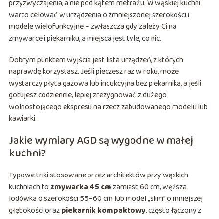
przyzwyczajenia, a nie pod kątem metrażu. W wąskiej kuchni
warto celować w urządzenia o zmniejszonej szerokości i
modele wielofunkcyjne – zwłaszcza gdy zależy Ci na
zmywarce i piekarniku, a miejsca jest tyle, co nic.
Dobrym punktem wyjścia jest lista urządzeń, z których
naprawdę korzystasz. Jeśli pieczesz raz w roku, może
wystarczy płyta gazowa lub indukcyjna bez piekarnika, a jeśli
gotujesz codziennie, lepiej zrezygnować z dużego
wolnostojącego ekspresu na rzecz zabudowanego modelu lub
kawiarki.
Jakie wymiary AGD są wygodne w małej
kuchni?
Typowe triki stosowane przez architektów przy wąskich
kuchniach to
zmywarka 45 cm
zamiast 60 cm, węższa
lodówka o szerokości 55–60 cm lub model „slim” o mniejszej
głębokości oraz
piekarnik kompaktowy
, często łączony z