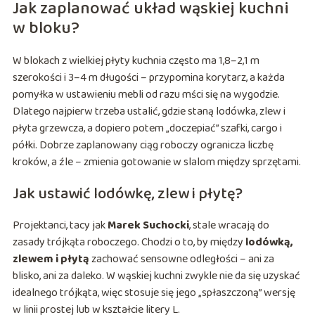
Jak zaplanować układ wąskiej kuchni
w bloku?
W blokach z wielkiej płyty kuchnia często ma 1,8–2,1 m
szerokości i 3–4 m długości – przypomina korytarz, a każda
pomyłka w ustawieniu mebli od razu mści się na wygodzie.
Dlatego najpierw trzeba ustalić, gdzie staną lodówka, zlew i
płyta grzewcza, a dopiero potem „doczepiać” szafki, cargo i
półki. Dobrze zaplanowany ciąg roboczy ogranicza liczbę
kroków, a źle – zmienia gotowanie w slalom między sprzętami.
Jak ustawić lodówkę, zlew i płytę?
Projektanci, tacy jak
Marek Suchocki
, stale wracają do
zasady trójkąta roboczego. Chodzi o to, by między
lodówką,
zlewem i płytą
zachować sensowne odległości – ani za
blisko, ani za daleko. W wąskiej kuchni zwykle nie da się uzyskać
idealnego trójkąta, więc stosuje się jego „spłaszczoną” wersję
w linii prostej lub w kształcie litery L.