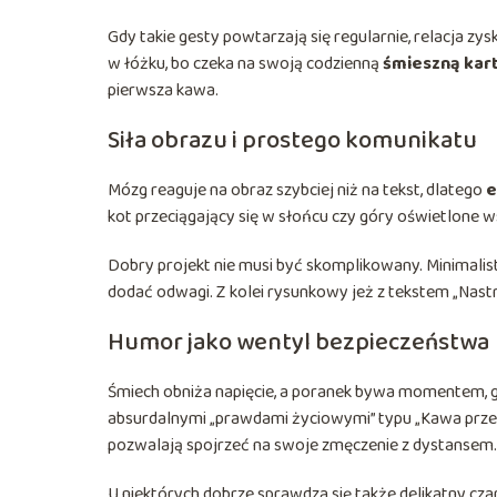
Gdy takie gesty powtarzają się regularnie, relacja zy
w łóżku, bo czeka na swoją codzienną
śmieszną kart
pierwsza kawa.
Siła obrazu i prostego komunikatu
Mózg reaguje na obraz szybciej niż na tekst, dlatego
e
kot przeciągający się w słońcu czy góry oświetlone
Dobry projekt nie musi być skomplikowany. Minimalisty
dodać odwagi. Z kolei rysunkowy jeż z tekstem „Nastr
Humor jako wentyl bezpieczeństwa
Śmiech obniża napięcie, a poranek bywa momentem, gd
absurdalnymi „prawdami życiowymi” typu „Kawa przede w
pozwalają spojrzeć na swoje zmęczenie z dystansem.
U niektórych dobrze sprawdza się także delikatny czar