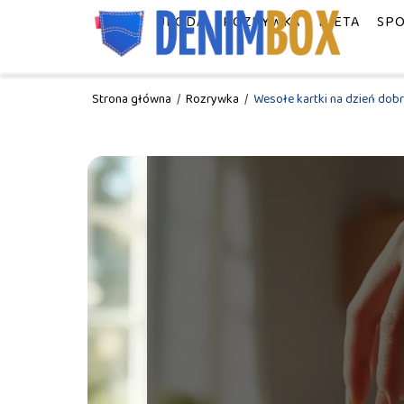
MODA
URODA
ROZRYWKA
DIETA
SP
Strona główna
/
Rozrywka
/
Wesołe kartki na dzień dobr