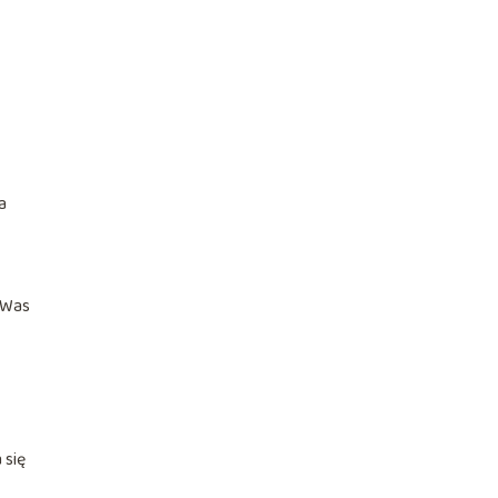
a
ą Was
 się