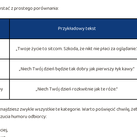
zystać z prostego porównania:
Przykładowy tekst
„Twoje życie to sitcom. Szkoda, że nikt nie płaci za oglądanie.
„Niech Twój dzień będzie tak dobry jak pierwszy łyk kawy.”
by
„Niech Twój dzień rozkwitnie jak te róże.”
najdziesz zwykle wszystkie te kategorie. Warto poświęcić chwilę, że
zucia humoru odbiorcy:
iej,