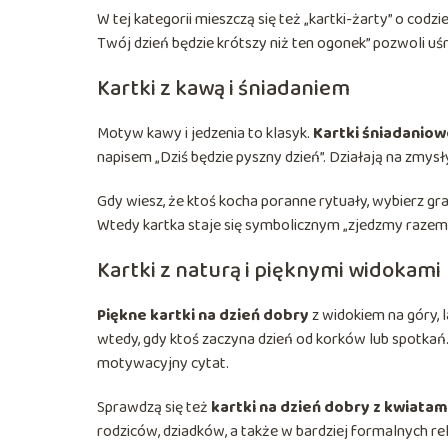
W tej kategorii mieszczą się też „kartki-żarty” o cod
Twój dzień będzie krótszy niż ten ogonek” pozwoli uś
Kartki z kawą i śniadaniem
Motyw kawy i jedzenia to klasyk.
Kartki śniadaniow
napisem „Dziś będzie pyszny dzień”. Działają na zmysł
Gdy wiesz, że ktoś kocha poranne rytuały, wybierz gra
Wtedy kartka staje się symbolicznym „zjedzmy razem, c
Kartki z naturą i pięknymi widokami
Piękne kartki na dzień dobry
z widokiem na góry, l
wtedy, gdy ktoś zaczyna dzień od korków lub spotkań.
motywacyjny cytat.
Sprawdzą się też
kartki na dzień dobry z kwiatam
rodziców, dziadków, a także w bardziej formalnych r