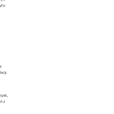
ytu.
e
acji.
rpet,
ń z