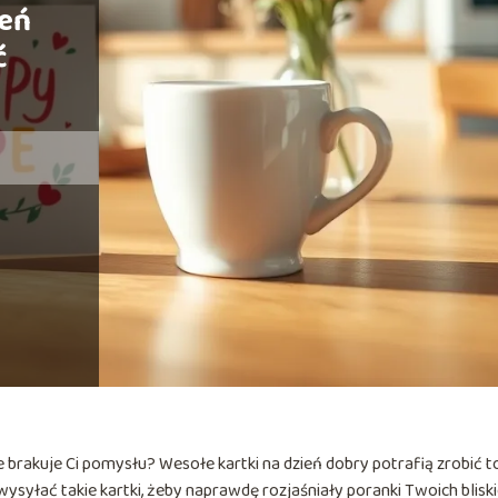
ień
ć
 brakuje Ci pomysłu? Wesołe kartki na dzień dobry potrafią zrobić t
 wysyłać takie kartki, żeby naprawdę rozjaśniały poranki Twoich bliski