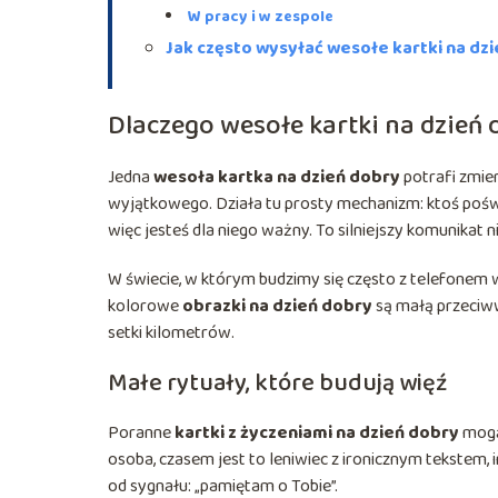
W pracy i w zespole
Jak często wysyłać wesołe kartki na dz
Dlaczego wesołe kartki na dzień 
Jedna
wesoła kartka na dzień dobry
potrafi zmien
wyjątkowego. Działa tu prosty mechanizm: ktoś poświęc
więc jesteś dla niego ważny. To silniejszy komunikat
W świecie, w którym budzimy się często z telefonem w
kolorowe
obrazki na dzień dobry
są małą przeciwwa
setki kilometrów.
Małe rytuały, które budują więź
Poranne
kartki z życzeniami na dzień dobry
mogą
osoba, czasem jest to leniwiec z ironicznym tekstem
od sygnału: „pamiętam o Tobie”.