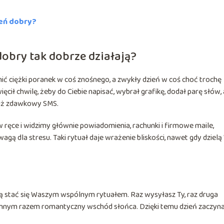
ień dobry?
dobry tak dobrze działają?
ić ciężki poranek w coś znośnego, a zwykły dzień w coś choć trochę
ił chwilę, żeby do Ciebie napisać, wybrał grafikę, dodał parę słów, 
 niż zdawkowy SMS.
 ręce i widzimy głównie powiadomienia, rachunki i firmowe maile,
gą dla stresu. Taki rytuał daje wrażenie bliskości, nawet gdy dziel
 stać się Waszym wspólnym rytuałem. Raz wysyłasz Ty, raz druga
, innym razem romantyczny wschód słońca. Dzięki temu dzień zaczyna