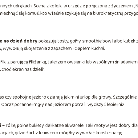
ziennych udrękach. Scena z kolejki w urzędzie połączona z życzeniem „
miechnąć się komuś, kto właśnie szykuje się na biurokratyczną przyg
e na dzień dobry
pokazują tosty, gofry, smoothie bowl albo kubek 
y, wywołują skojarzenia z zapachem i ciepłem kuchni.
fiki z parującą filiżanką, talerzem owsianki lub wspólnym śniadaniem
hoć ekran nas dzieli”.
as czy spokojne jezioro działają jak mini urlop dla głowy. Szczególnie
 Obraz porannej mgły nad jeziorem potrafi wyciszyć lepiej niż
i
– róże, polne bukiety, delikatne akwarele. Taki motyw jest dobry dla
elacjach, gdzie żart z leniwcem mógłby wywołać konsternację.