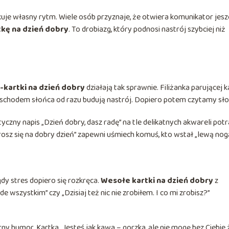
skuje własny rytm. Wiele osób przyznaje, że otwiera komunikator jes
kę na dzień dobry
. To drobiazg, który podnosi nastrój szybciej niż
-kartki na dzień dobry
działają tak sprawnie. Filiżanka parującej 
 wschodem słońca od razu budują nastrój. Dopiero potem czytamy sł
czny napis „Dzień dobry, dasz radę” na tle delikatnych akwareli potr
osz się na dobry dzień” zapewni uśmiech komuś, kto wstał „lewą nogą
y stres dopiero się rozkręca.
Wesołe kartki na dzień dobry
z
szystkim” czy „Dzisiaj też nic nie zrobiłem. I co mi zrobisz?”
ny humor. Kartka „Jesteś jak kawa – gorzka, ale nie mogę bez Ciebie 