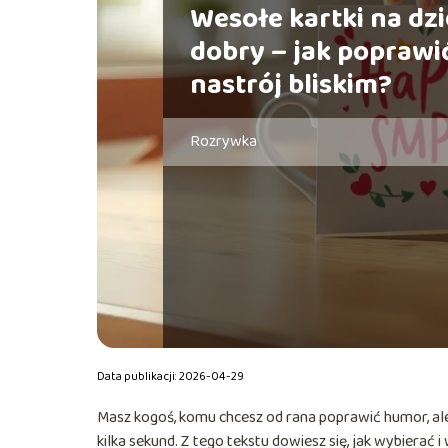
Wesołe kartki na dz
dobry – jak poprawi
nastrój bliskim?
Rozrywka
Data publikacji: 2026-04-29
Masz kogoś, komu chcesz od rana poprawić humor, ale
kilka sekund. Z tego tekstu dowiesz się, jak wybierać i