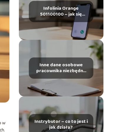
Infolinia Orange
501100100 – jak się
połączyć i kiedy
dzwonić?
Inne dane osobowe
pracownika niezbędne
do korzystania ze
szczególnych uprawnień
– co musisz wiedzieć?
Instrybutor – co to jest i
o w
jak działa?
ch.