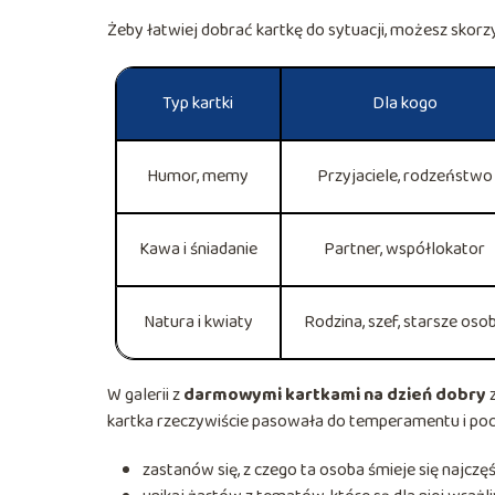
Żeby łatwiej dobrać kartkę do sytuacji, możesz skor
Typ kartki
Dla kogo
Humor, memy
Przyjaciele, rodzeństwo
Kawa i śniadanie
Partner, współlokator
Natura i kwiaty
Rodzina, szef, starsze oso
W galerii z
darmowymi kartkami na dzień dobry
z
kartka rzeczywiście pasowała do temperamentu i poc
zastanów się, z czego ta osoba śmieje się najczęśc