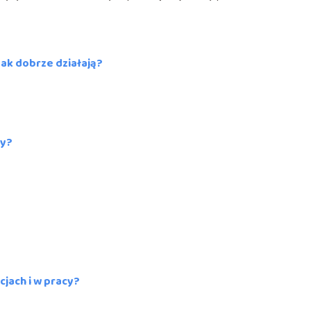
tak dobrze działają?
ry?
cjach i w pracy?