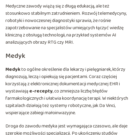
Medyczne zawody wiążą się z długą edukacją, ale też
stosunkowo stabilnym zatrudnieniem. Rozwój telemedycyny,
robotyki i nowoczesnej diagnostyki sprawia, że rośnie
zapotrzebowanie na specjalistów umiejących łączyć wiedzę
kliniczną z obsługą technologii, na przykład systemów AI
analizujących obrazy RTG czy MRI.
Medyk
Medyk
to ogólne określenie dla lekarzy i pielęgniarek, którzy
diagnozują, leczą i opiekują się pacjentami. Coraz częściej
korzystają z elektronicznej dokumentacji medycznej EHR i
wystawiają
e-recepty
, co zmniejsza liczbę błędów
farmakologicznych i ułatwia koordynację terapii. W niektórych
szpitalach działają też systemy robotyczne, jak Da Vinci,
wspierające zabiegi małoinwazyjne.
Droga do zawodu medyka jest wymagająca czasowo, ale daje
szerokie możliwości specjalizacji. Po ukończeniu studiów