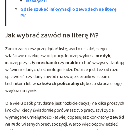
Manager IT
Gdzie szukać informacji o zawodach na literę
M?
Jak wybrać zawód na literę M?
Zanim zaczniesz przeglądać listę, warto ustalić, czego
właściwie oczekujesz od pracy. Inaczej wybiera
medyk
,
inaczej przyszły
mechanik
czy
makler
, choć wszyscy działają
w świecie danych, technologii i ludzi. Dobrze jest też od razu
sprawdzić, czy dany zawód ma swoje kierunki w liceum,
technikum lub w
szkołach policealnych
, bo to skraca drogę
wejścia na rynek.
Dla wielu osób przydatne jest rozbicie decyzji na kilka prostych
kroków. Kiedy świadomie porównasz typ pracy, styl życia i
wymagane umiejętności, łatwiej dopasujesz konkretny
zawód
na M
do własnych predyspozycji. Warto więc odpowiedzieć