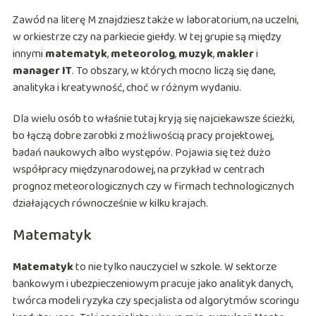
Zawód na literę M znajdziesz także w laboratorium, na uczelni,
w orkiestrze czy na parkiecie giełdy. W tej grupie są między
innymi
matematyk
,
meteorolog
,
muzyk
,
makler
i
manager IT
. To obszary, w których mocno liczą się dane,
analityka i kreatywność, choć w różnym wydaniu.
Dla wielu osób to właśnie tutaj kryją się najciekawsze ścieżki,
bo łączą dobre zarobki z możliwością pracy projektowej,
badań naukowych albo występów. Pojawia się też dużo
współpracy międzynarodowej, na przykład w centrach
prognoz meteorologicznych czy w firmach technologicznych
działających równocześnie w kilku krajach.
Matematyk
Matematyk
to nie tylko nauczyciel w szkole. W sektorze
bankowym i ubezpieczeniowym pracuje jako analityk danych,
twórca modeli ryzyka czy specjalista od algorytmów scoringu