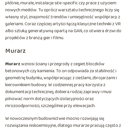
płótnie, murale, instalacje site-specific czy prace z użyciem
nowych mediów. Tu oprócz warsztatu technicznego liczy się
własny styl, znajomość trendów i umiejętność współpracy z
galeriami. Coraz częściej artyści łączą klasyczne techniki z VR
albo sztuką generatywną opartą na GAN, co otwiera drzwi do
projektów z branżą gier i filmu.
Murarz
Murarz
wznosi ściany i przegrody z cegieł, bloczków
betonowych czy kamienia. To on odpowiada za stabilność i
geometrię budynku, współpracując z cieślami, zbrojarzami i
kierownikiem budowy. W codziennej pracy korzysta z
dokumentacji technicznej, dobiera rodzaj zaprawy i musi
pilnować norm dotyczących izolacyjności oraz
mrozoodporności, szczególnie przy elewacjach.
W nowoczesnym budownictwie mocno rozwijają się
rozwiązania niskoemisyjne, dlatego murarze pracują często z