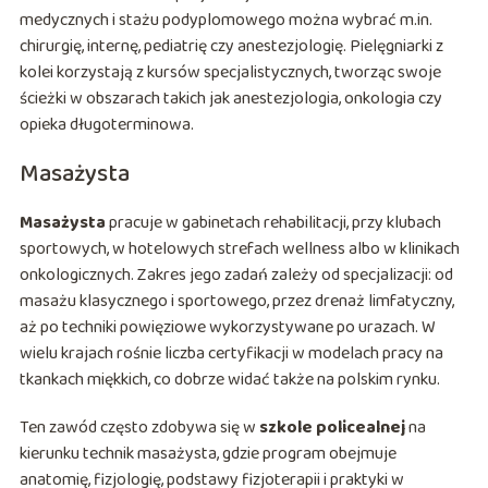
medycznych i stażu podyplomowego można wybrać m.in.
chirurgię, internę, pediatrię czy anestezjologię. Pielęgniarki z
kolei korzystają z kursów specjalistycznych, tworząc swoje
ścieżki w obszarach takich jak anestezjologia, onkologia czy
opieka długoterminowa.
Masażysta
Masażysta
pracuje w gabinetach rehabilitacji, przy klubach
sportowych, w hotelowych strefach wellness albo w klinikach
onkologicznych. Zakres jego zadań zależy od specjalizacji: od
masażu klasycznego i sportowego, przez drenaż limfatyczny,
aż po techniki powięziowe wykorzystywane po urazach. W
wielu krajach rośnie liczba certyfikacji w modelach pracy na
tkankach miękkich, co dobrze widać także na polskim rynku.
Ten zawód często zdobywa się w
szkole policealnej
na
kierunku technik masażysta, gdzie program obejmuje
anatomię, fizjologię, podstawy fizjoterapii i praktyki w