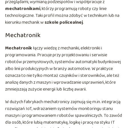
przeglądami, wymianą podzespołów i współpracuje z
mechatronikami
, którzy programują roboty czy linie
technologiczne. Taki profil można zdobyć w technikum lub na
kierunku mechanik w
szkole policealnej
.
Mechatronik
Mechatronik
łączy wiedzę z mechaniki, elektroniki i
programowania. Pracuje przy projektowaniu i serwisie
robotów przemysłowych, systemów automatyki budynkowej
albo linii produkcyjnych w branży automotive. W praktyce
oznacza to nie tylko montaż czujników i sterowników, ale też
analizę danych z maszyn i wprowadzanie usprawnień, które
zmniejszają zużycie energii lub liczbę awarii.
W dużych fabrykach mechatronicy zajmują się m.in. integracją
rozwiązań IoT, wdrażaniem systemów monitoringu stanu
maszyn i programowaniem robotów spawalniczych. To zawód
dla osób, które lubią matematykę, logikę i pracę na styku IT