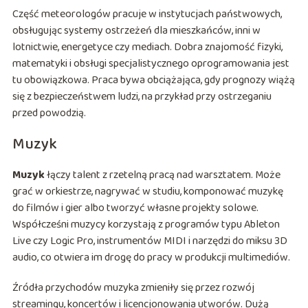
Część meteorologów pracuje w instytucjach państwowych,
obsługując systemy ostrzeżeń dla mieszkańców, inni w
lotnictwie, energetyce czy mediach. Dobra znajomość fizyki,
matematyki i obsługi specjalistycznego oprogramowania jest
tu obowiązkowa. Praca bywa obciążająca, gdy prognozy wiążą
się z bezpieczeństwem ludzi, na przykład przy ostrzeganiu
przed powodzią.
Muzyk
Muzyk
łączy talent z rzetelną pracą nad warsztatem. Może
grać w orkiestrze, nagrywać w studiu, komponować muzykę
do filmów i gier albo tworzyć własne projekty solowe.
Współcześni muzycy korzystają z programów typu Ableton
Live czy Logic Pro, instrumentów MIDI i narzędzi do miksu 3D
audio, co otwiera im drogę do pracy w produkcji multimediów.
Źródła przychodów muzyka zmieniły się przez rozwój
streamingu, koncertów i licencjonowania utworów. Dużą