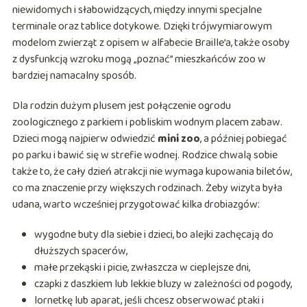
niewidomych i słabowidzących, między innymi specjalne
terminale oraz tablice dotykowe. Dzięki trójwymiarowym
modelom zwierząt z opisem w alfabecie Braille’a, także osoby
z dysfunkcją wzroku mogą „poznać” mieszkańców zoo w
bardziej namacalny sposób.
Dla rodzin dużym plusem jest połączenie ogrodu
zoologicznego z parkiem i pobliskim wodnym placem zabaw.
Dzieci mogą najpierw odwiedzić
mini zoo
, a później pobiegać
po parku i bawić się w strefie wodnej. Rodzice chwalą sobie
także to, że cały dzień atrakcji nie wymaga kupowania biletów,
co ma znaczenie przy większych rodzinach. Żeby wizyta była
udana, warto wcześniej przygotować kilka drobiazgów:
wygodne buty dla siebie i dzieci, bo alejki zachęcają do
dłuższych spacerów,
małe przekąski i picie, zwłaszcza w cieplejsze dni,
czapki z daszkiem lub lekkie bluzy w zależności od pogody,
lornetkę lub aparat, jeśli chcesz obserwować ptaki i