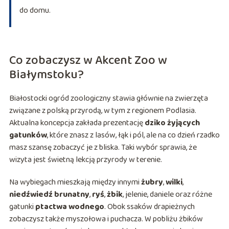
do domu.
Co zobaczysz w Akcent Zoo w
Białymstoku?
Białostocki ogród zoologiczny stawia głównie na zwierzęta
związane z polską przyrodą, w tym z regionem Podlasia.
Aktualna koncepcja zakłada prezentację
dziko żyjących
gatunków
, które znasz z lasów, łąk i pól, ale na co dzień rzadko
masz szansę zobaczyć je z bliska. Taki wybór sprawia, że
wizyta jest świetną lekcją przyrody w terenie.
Na wybiegach mieszkają między innymi
żubry
,
wilki
,
niedźwiedź brunatny
,
ryś
,
żbik
, jelenie, daniele oraz różne
gatunki
ptactwa wodnego
. Obok ssaków drapieżnych
zobaczysz także myszołowa i puchacza. W pobliżu żbików