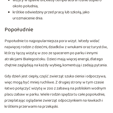
wizyty w upalne dni, kiedy temperatura rośnie dopiero
około południa,
krótkie odwiedziny przed pracą lub szkołą, jako
urozmaicenie dnia.
Popołudnie
Popołudnie to najpopularniejsza pora wizyt. Wtedy widać
najwięcej rodzin z dziećmi, dziadków z wnukami oraz turystów,
którzy łączą wizytę w zoo ze spacerem po parku i innymi
atrakcjami Białegostoku. Dzieci mają więcej energii, dlatego
chętnie zaglądają na każdy wybieg, komentują i zadają pytania.
Gdy dzień jest ciepły, część zwierząt szuka cienia i odpoczywa,
więc mogą być mniej ruchliwe. Z drugiej strony w tym czasie
łatwo połączyć wizytę w zoo z zabawą na pobliskim wodnym
placu zabaw w parku. Wiele rodzin spędza tu całe popołudnie,
przeplatając oglądanie zwierząt odpoczynkiem na ławkach i
krótkimi przerwami na przekąski.