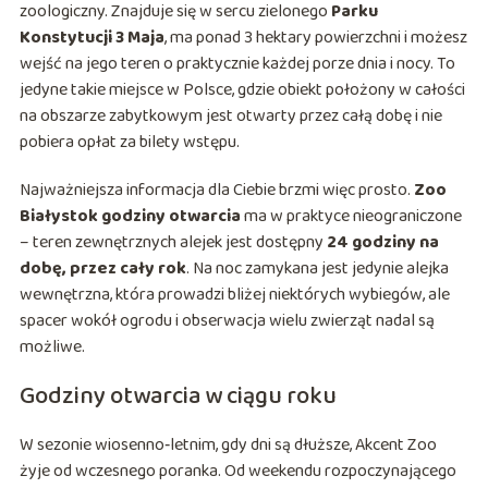
zoologiczny. Znajduje się w sercu zielonego
Parku
Konstytucji 3 Maja
, ma ponad 3 hektary powierzchni i możesz
wejść na jego teren o praktycznie każdej porze dnia i nocy. To
jedyne takie miejsce w Polsce, gdzie obiekt położony w całości
na obszarze zabytkowym jest otwarty przez całą dobę i nie
pobiera opłat za bilety wstępu.
Najważniejsza informacja dla Ciebie brzmi więc prosto.
Zoo
Białystok godziny otwarcia
ma w praktyce nieograniczone
– teren zewnętrznych alejek jest dostępny
24 godziny na
dobę, przez cały rok
. Na noc zamykana jest jedynie alejka
wewnętrzna, która prowadzi bliżej niektórych wybiegów, ale
spacer wokół ogrodu i obserwacja wielu zwierząt nadal są
możliwe.
Godziny otwarcia w ciągu roku
W sezonie wiosenno‑letnim, gdy dni są dłuższe, Akcent Zoo
żyje od wczesnego poranka. Od weekendu rozpoczynającego