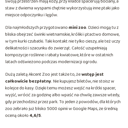
swoją przestrzeń mają kozy, przy kładce spacerują bociany, a
staw z dwiema wyspami chętnie wykorzystują inne ptaki jako
miejsce odpoczynku i lęgów.
Dla najmłodszych przygotowano
mini zoo
. Dzieci mogą tu z
bliska obejrzeć świnki wietnamskie, króliki i ptactwo domowe,
w tym kurki czubatki. Taki kontakt nie tylko cieszy, ale też uczy
delikatności i szacunku do zwierząt. Całość uzupełniają
kompozycje roślinne i rabaty kwiatowe, które w ostatnich
latach odświeżono podczas modernizacji ogrodu.
Dużą zaletą Akcent Zoo jest także to, że
wstęp jest
całkowicie bezpłatny
. Nie kupujesz biletów, nie stoisz w
kolejce do kasy. Dzięki temu możesz wejść na krótki spacer,
wyjść, wrócić za godzinę albo wpaść na chwilę zawsze wtedy,
gdy przechodzisz przez park. To jeden z powodów, dla których
zoo zebrało już blisko 5000 opinii w Google Maps, ze średnią
oceną około
4,6/5
.