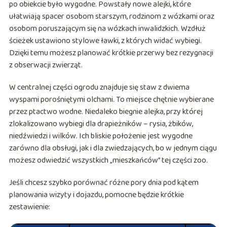
po obiekcie było wygodne. Powstały nowe alejki, które
ułatwiają spacer osobom starszym, rodzinom z wózkami oraz
osobom poruszającym się na wózkach inwalidzkich. Wzdłuż
ścieżek ustawiono stylowe ławki, z których widać wybiegi.
Dzięki temu możesz planować krótkie przerwy bez rezygnacji
z obserwacji zwierząt.
W centralnej części ogrodu znajduje się staw z dwiema
wyspami porośniętymi olchami. To miejsce chętnie wybierane
przez ptactwo wodne. Niedaleko biegnie alejka, przy której
zlokalizowano wybiegi dla drapieżników – rysia, żbików,
niedźwiedzi i wilków. Ich bliskie położenie jest wygodne
zarówno dla obsługi, jak i dla zwiedzających, bo w jednym ciągu
możesz odwiedzić wszystkich „mieszkańców” tej części zoo.
Jeśli chcesz szybko porównać różne pory dnia pod kątem
planowania wizyty i dojazdu, pomocne będzie krótkie
zestawienie: