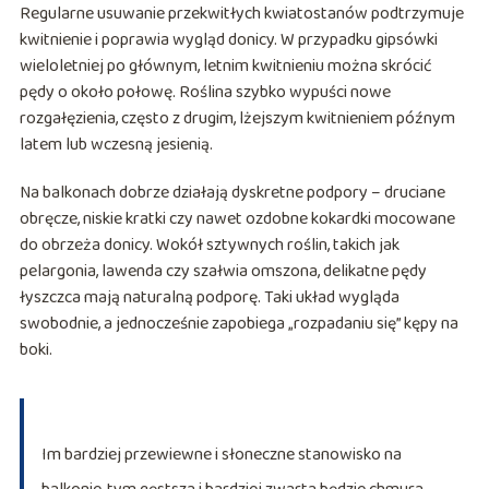
Regularne usuwanie przekwitłych kwiatostanów podtrzymuje
kwitnienie i poprawia wygląd donicy. W przypadku gipsówki
wieloletniej po głównym, letnim kwitnieniu można skrócić
pędy o około połowę. Roślina szybko wypuści nowe
rozgałęzienia, często z drugim, lżejszym kwitnieniem późnym
latem lub wczesną jesienią.
Na balkonach dobrze działają dyskretne podpory – druciane
obręcze, niskie kratki czy nawet ozdobne kokardki mocowane
do obrzeża donicy. Wokół sztywnych roślin, takich jak
pelargonia, lawenda czy szałwia omszona, delikatne pędy
łyszczca mają naturalną podporę. Taki układ wygląda
swobodnie, a jednocześnie zapobiega „rozpadaniu się” kępy na
boki.
Im bardziej przewiewne i słoneczne stanowisko na