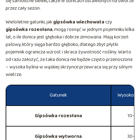
się samoistne siewki, także w donicach ustawionych na dworze
przez cały sezon.
Wieloletnie gatunki, jak
gipsówka wiechowata
czy
gipsówka rozesłana
, mogą rosnąć w jednym pojemniku kilka
lat, o ile donica jest głęboka i dobrze zimowana. Mają korzeń
palowy, który sięga bardzo głęboko, dlatego zbyt płytki
pojemnik ogranicza wzrost i skraca żywotność rośliny. Warto
od razu założyć, że taka donica nie będzie często przenoszona
– wysoka bylina w wąskiej skrzynce przewraca się przy silnym
wietrze.
Gatunek
Wysokość 
Gipsówka rozesłana
10–2
Gipsówka wytworna
30–4