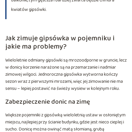
balkonie, tym gęstsza i bardziej zwarta będzie chmura
kwiatów gipsówki.
Jak zimuje gipsówka w pojemniku i
jakie ma problemy?
Wieloletnie odmiany gipsówki są mrozoodporne w gruncie, lecz
w donicy korzenie narażone są na przemarzanie i nadmiar
zimowej wilgoci. Jednoroczna gipsówka wytworna kończy
sezon wraz z pierwszymi mrozami, więc jej zimowanie nie ma
sensu – lepiej postawić na świeży wysiew w kolejnym roku.
Zabezpieczenie donic na zimę
Większe pojemniki z gipsówką wieloletnią ustaw w osłoniętym
miejscu, najlepiej przy ścianie budynku, gdzie jest nieco cieplej i
sucho. Donicę można owinąć matą słomianą, grubą