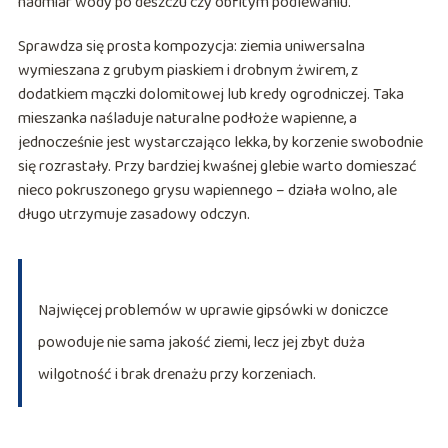
nadmiar wody po deszczu czy obfitym podlewaniu.
Sprawdza się prosta kompozycja: ziemia uniwersalna
wymieszana z grubym piaskiem i drobnym żwirem, z
dodatkiem mączki dolomitowej lub kredy ogrodniczej. Taka
mieszanka naśladuje naturalne podłoże wapienne, a
jednocześnie jest wystarczająco lekka, by korzenie swobodnie
się rozrastały. Przy bardziej kwaśnej glebie warto domieszać
nieco pokruszonego grysu wapiennego – działa wolno, ale
długo utrzymuje zasadowy odczyn.
Najwięcej problemów w uprawie gipsówki w doniczce
powoduje nie sama jakość ziemi, lecz jej zbyt duża
wilgotność i brak drenażu przy korzeniach.