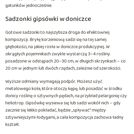
gatunków jednocześnie.
Sadzonki gipsówki w doniczce
Gotowe sadzonki to najszybsza droga do efektownej
kompozycji. Bryłę korzeniową sadzi się na tej samej
głębokości, na jakiej rosła w doniczce produkcyjnej. W
okrągłych pojemnikach zwykle wystarczą 3–4 rośliny
posadzone w odstępach 20–30 cm, w długich skrzynkach – co
20 cm w jednym lub dwóch rzędach, zależnie od szerokości.
Wyższe odmiany wymagają podpór. Możesz użyć
metalowego koła, które otoczy kępę, lub posadzić w środku
donicy roślinę o sztywnych pędach, na przykład pelargonię czy
heliotrop. Gipsówkę wysiewa się lub sadzi wokół nich – gdy
zacznie się lekko pokładać, będzie „spływać” między
sztywniejszymi łodygami, a cała kompozycja zachowa ładny
kształt.