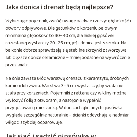
Jaka donica i drenaż będą najlepsze?
Wybierając pojemnik, zwróć uwagę na dwie rzeczy: głębokość i
otwory odpływowe. Dla gatunków o korzeniu palowym
minimalna głębokość to 30–40 cm, dla niskiej gipsówki
rozesłanej wystarczy 20–25 cm, jeśli donica jest szeroka. Na
balkonie dobrze sprawdzają się stabilne skrzynki z tworzywa
lub cięższe donice ceramiczne – mniej podatne na wywrócenie
przez wiatr.
Na dnie zawsze ułóż warstwę drenażu z keramzytu, drobnych
kamieni lub żwiru. Warstwa 3–5 cm wystarczy, by woda nie
stała przy korzeniach. Pojemniki z rattanu czy wikliny można
wyłożyć folią z otworami, a następnie wypełnić
przygotowaną mieszanką. W donicach glinianych gipsówka
wygląda szczególnie naturalnie – ścianki oddychają, a nadmiar
wilgoci szybciej odparowuje.
Jak siać i sadzić gipsówkę w