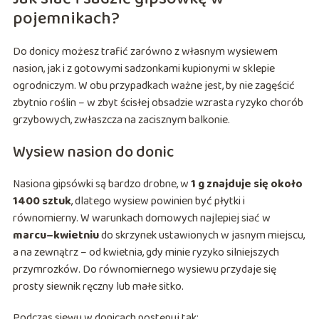
pojemnikach?
Do donicy możesz trafić zarówno z własnym wysiewem
nasion, jak i z gotowymi sadzonkami kupionymi w sklepie
ogrodniczym. W obu przypadkach ważne jest, by nie zagęścić
zbytnio roślin – w zbyt ścisłej obsadzie wzrasta ryzyko chorób
grzybowych, zwłaszcza na zacisznym balkonie.
Wysiew nasion do donic
Nasiona gipsówki są bardzo drobne, w
1 g znajduje się około
1400 sztuk
, dlatego wysiew powinien być płytki i
równomierny. W warunkach domowych najlepiej siać w
marcu–kwietniu
do skrzynek ustawionych w jasnym miejscu,
a na zewnątrz – od kwietnia, gdy minie ryzyko silniejszych
przymrozków. Do równomiernego wysiewu przydaje się
prosty siewnik ręczny lub małe sitko.
Podczas siewu w donicach postępuj tak: