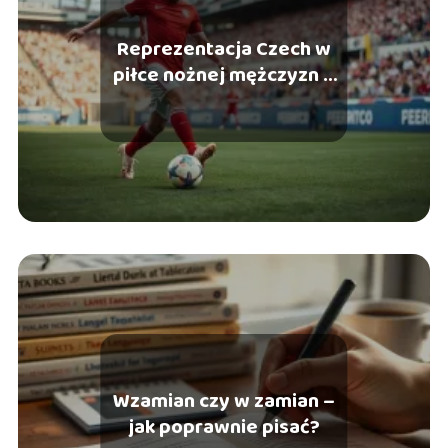
Reprezentacja Czech w
piłce nożnej mężczyzn –
historia, sukcesy, gwiazdy
Wzamian czy w zamian –
jak poprawnie pisać?