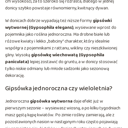
cm wysokości, za to szeroko się rozrasta, dlatego w jednej
donicy szybko powstaje równomierny, kwitnący dywan.
W donicach dobrze wypadają też niższe formy
gipsówki
wytwornej (Gypsophila elegans)
, wysiewane wprost do
pojemnika jako roślina jednoroczna. Ma drobne białe lub
różowe kwiaty i lekko „babciny” charakter, który idealnie
współgra z pojemnikami z rattanu, wikliny czy nieszkliwionej
gliny. Wysoką
gipsówkę wiechowatą (Gypsophila
paniculata)
lepiej zostawić do gruntu, a w donicy stosować
tylko niskie odmiany lub młode sadzonki jako sezonową
dekorację.
Gipsówka jednoroczna czy wieloletnia?
Jednoroczna
gipsówka wytworna
daje efekt już w
pierwszym sezonie – wysiewasz wiosną, a po kilku tygodniach
masz gęstą kępę kwiatów. Po zimie rośliny zamierają, ale z
pozostawionych nasion w następnym roku często pojawiają