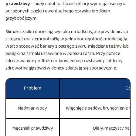
prawdziwy
– biały nalot na liściach, który wymaga usunięcia
porażonych części i ewentualnego oprysku środkiem
grzybobójczym.
Ślimaki rzadko docierają wysoko na balkony, ale przy donicach
stojących na ziemi potrafią w jedną noc ogołocić młode pędy.
Warto stosować bariery z ostrego żwiru, miedziane taśmy lub
pułapki na ślimaki ustawione w pobliżu roślin. Przy dobrze
zdrenowanym podłożu i odpowiedniej rozstawie problemy
zdrowotne gipsówki w donicy zdarzają się sporadycznie.
Problem
Obja
Nadmiar wody
Więdnięcie pędów, brunatnienie nas
Mączniak prawdziwy
Biały, mączysty nalot 