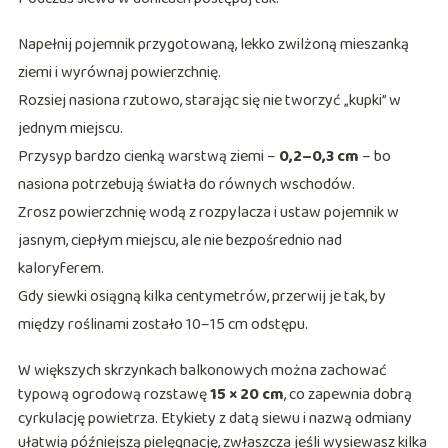
Napełnij pojemnik przygotowaną, lekko zwilżoną mieszanką
ziemi i wyrównaj powierzchnię.
Rozsiej nasiona rzutowo, starając się nie tworzyć „kupki” w
jednym miejscu.
Przysyp bardzo cienką warstwą ziemi –
0,2–0,3 cm
– bo
nasiona potrzebują światła do równych wschodów.
Zrosz powierzchnię wodą z rozpylacza i ustaw pojemnik w
jasnym, ciepłym miejscu, ale nie bezpośrednio nad
kaloryferem.
Gdy siewki osiągną kilka centymetrów, przerwij je tak, by
między roślinami zostało 10–15 cm odstępu.
W większych skrzynkach balkonowych można zachować
typową ogrodową rozstawę
15 × 20 cm
, co zapewnia dobrą
cyrkulację powietrza. Etykiety z datą siewu i nazwą odmiany
ułatwią późniejszą pielęgnację, zwłaszcza jeśli wysiewasz kilka