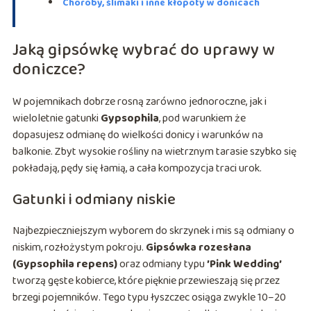
Choroby, ślimaki i inne kłopoty w donicach
Jaką gipsówkę wybrać do uprawy w
doniczce?
W pojemnikach dobrze rosną zarówno jednoroczne, jak i
wieloletnie gatunki
Gypsophila
, pod warunkiem że
dopasujesz odmianę do wielkości donicy i warunków na
balkonie. Zbyt wysokie rośliny na wietrznym tarasie szybko się
pokładają, pędy się łamią, a cała kompozycja traci urok.
Gatunki i odmiany niskie
Najbezpieczniejszym wyborem do skrzynek i mis są odmiany o
niskim, rozłożystym pokroju.
Gipsówka rozesłana
(Gypsophila repens)
oraz odmiany typu
’Pink Wedding’
tworzą gęste kobierce, które pięknie przewieszają się przez
brzegi pojemników. Tego typu łyszczec osiąga zwykle 10–20