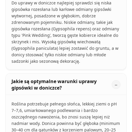
Do uprawy w doniczce najlepiej sprawdzi się niska
gipsówka rozesłana lub karłowe odmiany gipsówki
wytwornej, posadzone w głębokim, dobrze
zdrenowanym pojemniku. Niskie odmiany, takie jak
gipsówka rozesłana (Gypsophila repens) oraz odmiany
typu 'Pink Wedding’, tworzą gęste kobierce idealne do
skrzynek i mis. Wysoką gipsówkę wiechowatą
(Gypsophila paniculata) lepiej zostawić do gruntu, a w
donicy stosować tylko niskie odmiany lub młode
sadzonki jako sezonową dekorację.
Jakie są optymalne warunki uprawy
gipsówki w doniczce?
Roślina potrzebuje pełnego słońca, lekkiej ziemi o pH
7–7,6, umiarkowanego podlewania i bardzo
oszczędnego nawożenia, bo znosi suszę lepiej niż
nadmiar wody. Donica powinna być głęboka (minimum
30–40 cm dla gatunków z korzeniem palowym, 20–25