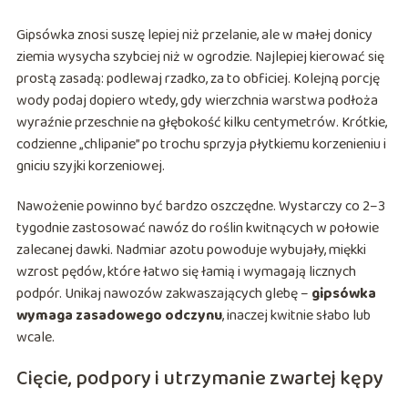
Gipsówka znosi suszę lepiej niż przelanie, ale w małej donicy
ziemia wysycha szybciej niż w ogrodzie. Najlepiej kierować się
prostą zasadą: podlewaj rzadko, za to obficiej. Kolejną porcję
wody podaj dopiero wtedy, gdy wierzchnia warstwa podłoża
wyraźnie przeschnie na głębokość kilku centymetrów. Krótkie,
codzienne „chlipanie” po trochu sprzyja płytkiemu korzenieniu i
gniciu szyjki korzeniowej.
Nawożenie powinno być bardzo oszczędne. Wystarczy co 2–3
tygodnie zastosować nawóz do roślin kwitnących w połowie
zalecanej dawki. Nadmiar azotu powoduje wybujały, miękki
wzrost pędów, które łatwo się łamią i wymagają licznych
podpór. Unikaj nawozów zakwaszających glebę –
gipsówka
wymaga zasadowego odczynu
, inaczej kwitnie słabo lub
wcale.
Cięcie, podpory i utrzymanie zwartej kępy