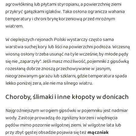
agrowłókniną lub płytami styropianu, a powierzchnię ziemi
przykryć gałązkami iglaków. Taka osłona ogranicza wahania
temperatury i chroni bryłę korzeniową przed mroźnym
wiatrem.
W cieplejszych rejonach Polski wystarczy często sama
warstwa suchej kory lub liści na powierzchni podłoża. Wczesną
wiosną osłony trzeba usunąć na tyle wcześnie, by młode pędy
się nie „zaparzyły”. Jeśli masz możliwość, pojemniki z gipsówką
rozesłaną dobrze znoszą przechowywanie w jasnym,
nieogrzewanym garażu lub szklarni, gdzie temperatura spada
lekko poniżej zera, ale nie ma silnego wiatru.
Choroby, ślimaki i inne kłopoty w donicach
Najgroźniejszym wrogiem gipsówki w pojemniku jest nadmiar
wody. Zastoje prowadzą do zgnilizny korzeni i więdnięcia
pędów mimo pozornie wilgotnej ziemi. W wilgotne lata lub
przy zbyt gęstej obsadzie pojawia się też
mączniak