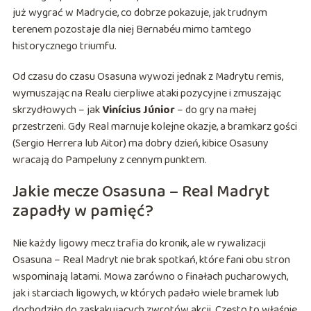
już wygrać w Madrycie, co dobrze pokazuje, jak trudnym
terenem pozostaje dla niej Bernabéu mimo tamtego
historycznego triumfu.
Od czasu do czasu Osasuna wywozi jednak z Madrytu remis,
wymuszając na Realu cierpliwe ataki pozycyjne i zmuszając
skrzydłowych – jak
Vinícius Júnior
– do gry na małej
przestrzeni. Gdy Real marnuje kolejne okazje, a bramkarz gości
(Sergio Herrera lub Aitor) ma dobry dzień, kibice Osasuny
wracają do Pampeluny z cennym punktem.
Jakie mecze Osasuna – Real Madryt
zapadły w pamięć?
Nie każdy ligowy mecz trafia do kronik, ale w rywalizacji
Osasuna – Real Madryt nie brak spotkań, które fani obu stron
wspominają latami. Mowa zarówno o finałach pucharowych,
jak i starciach ligowych, w których padało wiele bramek lub
dochodziło do zaskakujących zwrotów akcji. Często to właśnie