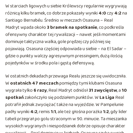
W starciach ligowych u siebie Królewscy regularnie wygrywają
różnicą kilku bramek, co dobrze pokazały wyniki
4:0
czy
4:2
na
Santiago Bernabéu. Średnio w meczach Osasuna – Real
Madryt wpada około
3 bramek na spotkanie
, co podkreśla
ofensywny charakter tej rywalizacji – nawet jeśli momentami
dominuje taktyczna walka, gole prędzej czy później się
pojawiają. Osasuna częściej odpowiada u siebie – na El Sadar –
gdzie o punkty walczy agresywnym pressingiem, dużą ilością
pojedynków w środku pola i gęstą defensywą.
W ostatnich dekadach przewaga Realu jeszcze się uwidoczniła.
W
ostatnich 47 meczach
pomiędzy tymi klubami Osasuna
wygrała tylko
6 razy
, Real Madryt odniósł
31 zwycięstw
, a
10
spotkań
zakończyło się podziałem punktów. W
La Liga
Real
potrafił jednak zwyciężać także na wyjeździe. W Pampelunie
padły wyniki
4:2
, remis
1:1
, ale też głośna porażka
1:2
, gdy lider
tabeli przegrał po golu straconym w 90. minucie. Ta mieszanka
wysokich wygranych i niespodzianek dobrze opisuje charakter