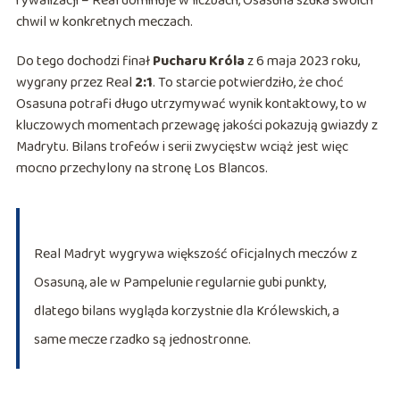
rywalizacji – Real dominuje w liczbach, Osasuna szuka swoich
chwil w konkretnych meczach.
Do tego dochodzi finał
Pucharu Króla
z 6 maja 2023 roku,
wygrany przez Real
2:1
. To starcie potwierdziło, że choć
Osasuna potrafi długo utrzymywać wynik kontaktowy, to w
kluczowych momentach przewagę jakości pokazują gwiazdy z
Madrytu. Bilans trofeów i serii zwycięstw wciąż jest więc
mocno przechylony na stronę Los Blancos.
Real Madryt wygrywa większość oficjalnych meczów z
Osasuną, ale w Pampelunie regularnie gubi punkty,
dlatego bilans wygląda korzystnie dla Królewskich, a
same mecze rzadko są jednostronne.