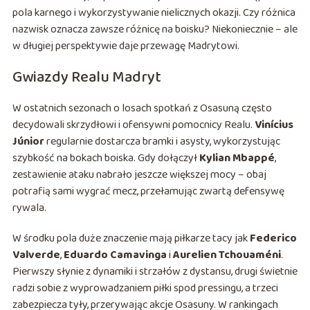
pola karnego i wykorzystywanie nielicznych okazji. Czy różnica
nazwisk oznacza zawsze różnicę na boisku? Niekoniecznie – ale
w długiej perspektywie daje przewagę Madrytowi.
Gwiazdy Realu Madryt
W ostatnich sezonach o losach spotkań z Osasuną często
decydowali skrzydłowi i ofensywni pomocnicy Realu.
Vinícius
Júnior
regularnie dostarcza bramki i asysty, wykorzystując
szybkość na bokach boiska. Gdy dołączył
Kylian Mbappé
,
zestawienie ataku nabrało jeszcze większej mocy – obaj
potrafią sami wygrać mecz, przełamując zwartą defensywę
rywala.
W środku pola duże znaczenie mają piłkarze tacy jak
Federico
Valverde
,
Eduardo Camavinga
i
Aurelien Tchouaméni
.
Pierwszy słynie z dynamiki i strzałów z dystansu, drugi świetnie
radzi sobie z wyprowadzaniem piłki spod pressingu, a trzeci
zabezpiecza tyły, przerywając akcje Osasuny. W rankingach