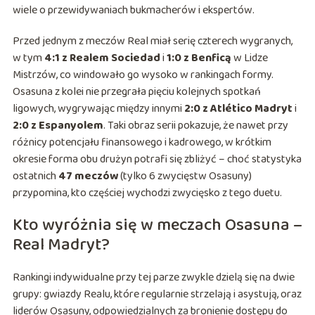
wiele o przewidywaniach bukmacherów i ekspertów.
Przed jednym z meczów Real miał serię czterech wygranych,
w tym
4:1 z Realem Sociedad
i
1:0 z Benficą
w Lidze
Mistrzów, co windowało go wysoko w rankingach formy.
Osasuna z kolei nie przegrała pięciu kolejnych spotkań
ligowych, wygrywając między innymi
2:0 z Atlético Madryt
i
2:0 z Espanyolem
. Taki obraz serii pokazuje, że nawet przy
różnicy potencjału finansowego i kadrowego, w krótkim
okresie forma obu drużyn potrafi się zbliżyć – choć statystyka
ostatnich
47 meczów
(tylko 6 zwycięstw Osasuny)
przypomina, kto częściej wychodzi zwycięsko z tego duetu.
Kto wyróżnia się w meczach Osasuna –
Real Madryt?
Rankingi indywidualne przy tej parze zwykle dzielą się na dwie
grupy: gwiazdy Realu, które regularnie strzelają i asystują, oraz
liderów Osasuny, odpowiedzialnych za bronienie dostępu do