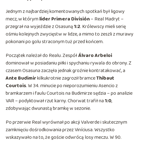
Jednym z najbardziej komentowanych spotkań był ligowy
mecz, w którym
lider Primera División
– Real Madryt –
przegrał na wyjeździe z Osasuną
1:2
. Królewscy mieli serię
ośmiu kolejnych zwycięstw w lidze, a mimo to zeszli z murawy
pokonani po golu straconym tuż przed końcem.
Początek należał do Realu. Zespół
Álvaro Arbeloi
dominował w posiadaniu piłki i spychaniu rywala do obrony. Z
czasem Osasuna zaczęła jednak groźnie kontratakować, a
Ante Budimir
kilkukrotnie zagroził bramce
Thibaut
Courtois
. W 34. minucie po nieporozumieniu Asencio z
bramkarzem i faulu Courtois na Budimirze sędzia – po analizie
VAR – podyktował rzut karny. Chorwat trafił na
1:0
,
zdobywając dwunastą bramkę w sezonie.
Po przerwie Real wyrównał po akcji Valverde i skutecznym
zamknięciu dośrodkowania przez Viníciusa. Wszystko
wskazywało na to, że goście odwrócą losy meczu. W 90.