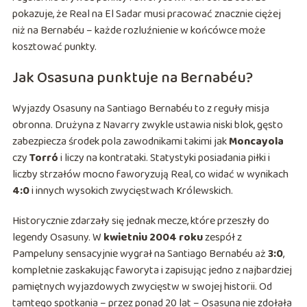
pokazuje, że Real na El Sadar musi pracować znacznie ciężej
niż na Bernabéu – każde rozluźnienie w końcówce może
kosztować punkty.
Jak Osasuna punktuje na Bernabéu?
Wyjazdy Osasuny na Santiago Bernabéu to z reguły misja
obronna. Drużyna z Navarry zwykle ustawia niski blok, gęsto
zabezpiecza środek pola zawodnikami takimi jak
Moncayola
czy
Torró
i liczy na kontrataki. Statystyki posiadania piłki i
liczby strzałów mocno faworyzują Real, co widać w wynikach
4:0
i innych wysokich zwycięstwach Królewskich.
Historycznie zdarzały się jednak mecze, które przeszły do
legendy Osasuny. W
kwietniu 2004 roku
zespół z
Pampeluny sensacyjnie wygrał na Santiago Bernabéu aż
3:0
,
kompletnie zaskakując faworyta i zapisując jedno z najbardziej
pamiętnych wyjazdowych zwycięstw w swojej historii. Od
tamtego spotkania – przez ponad 20 lat – Osasuna nie zdołała