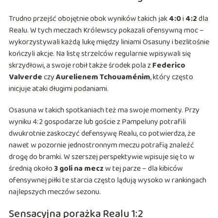
Trudno przejść obojętnie obok wyników takich jak
4:0
i
4:2
dla
Realu. W tych meczach Królewscy pokazali ofensywną moc –
wykorzystywali każdą lukę między liniami Osasuny i bezlitośnie
kończyli akcje. Na listę strzelców regularnie wpisywali się
skrzydłowi, a swoje robił także środek pola z
Federico
Valverde
czy
Aurelienem Tchouaménim
, który często
inicjuje ataki długimi podaniami.
Osasuna w takich spotkaniach też ma swoje momenty. Przy
wyniku 4:2 gospodarze lub goście z Pampeluny potrafili
dwukrotnie zaskoczyć defensywę Realu, co potwierdza, że
nawet w pozornie jednostronnym meczu potrafią znaleźć
drogę do bramki. W szerszej perspektywie wpisuje się to w
średnią około
3 goli na mecz
w tej parze – dla kibiców
ofensywnej piłki te starcia często lądują wysoko w rankingach
najlepszych meczów sezonu.
Sensacyjna porażka Realu 1:2