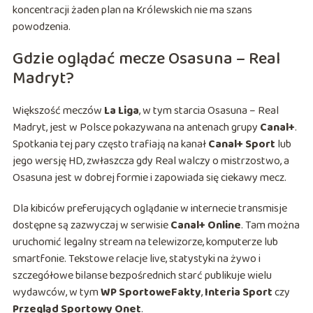
koncentracji żaden plan na Królewskich nie ma szans
powodzenia.
Gdzie oglądać mecze Osasuna – Real
Madryt?
Większość meczów
La Liga
, w tym starcia Osasuna – Real
Madryt, jest w Polsce pokazywana na antenach grupy
Canal+
.
Spotkania tej pary często trafiają na kanał
Canal+ Sport
lub
jego wersję HD, zwłaszcza gdy Real walczy o mistrzostwo, a
Osasuna jest w dobrej formie i zapowiada się ciekawy mecz.
Dla kibiców preferujących oglądanie w internecie transmisje
dostępne są zazwyczaj w serwisie
Canal+ Online
. Tam można
uruchomić legalny stream na telewizorze, komputerze lub
smartfonie. Tekstowe relacje live, statystyki na żywo i
szczegółowe bilanse bezpośrednich starć publikuje wielu
wydawców, w tym
WP SportoweFakty
,
Interia Sport
czy
Przegląd Sportowy Onet
.