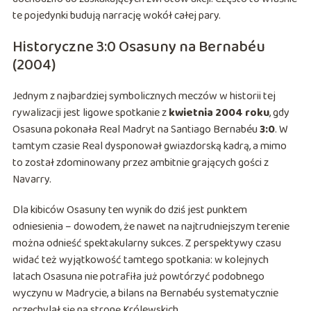
te pojedynki budują narrację wokół całej pary.
Historyczne 3:0 Osasuny na Bernabéu
(2004)
Jednym z najbardziej symbolicznych meczów w historii tej
rywalizacji jest ligowe spotkanie z
kwietnia 2004 roku
, gdy
Osasuna pokonała Real Madryt na Santiago Bernabéu
3:0
. W
tamtym czasie Real dysponował gwiazdorską kadrą, a mimo
to został zdominowany przez ambitnie grających gości z
Navarry.
Dla kibiców Osasuny ten wynik do dziś jest punktem
odniesienia – dowodem, że nawet na najtrudniejszym terenie
można odnieść spektakularny sukces. Z perspektywy czasu
widać też wyjątkowość tamtego spotkania: w kolejnych
latach Osasuna nie potrafiła już powtórzyć podobnego
wyczynu w Madrycie, a bilans na Bernabéu systematycznie
przechylał się na stronę Królewskich.