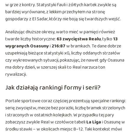
w grze z kontry. Statystyki fauli i żółtych kartek zwykle są
bardziej wyrównane, z lekkim przechyłem na stronę
gospodarzy z El Sadar, którzy nie boją się twardszych wejść.
Analizując dłuższe okresy, warto mieć w pamięci również
twarde liczby historyczne:
63 zwycięstwa Realu
, tylko
13
wygranych Osasuny
i
216:87
w bramkach. Te dane dobrze
uzupełniają bieżące statystyki xG, liczby oddanych strzałów
czy wykreowanych sytuacji, pokazując, że nawet gdy Osasuna
ma dobry dzień, w szerszej skali to Real narzuca ton
rywalizacji.
Jak działają rankingi formy i serii?
Portale sportowe coraz częściej prezentują specjalne rankingi:
serię zwycięstw, mecze bez porażki, liczbę bramek strzelonych
i straconych w ostatnich kolejkach. W przypadku tej pary
zobaczysz zwykle Real w czołówce tabeli
La Liga
i Osasunę w
środku stawki – w okolicach miejsc 8–12. Taki kontekst mówi