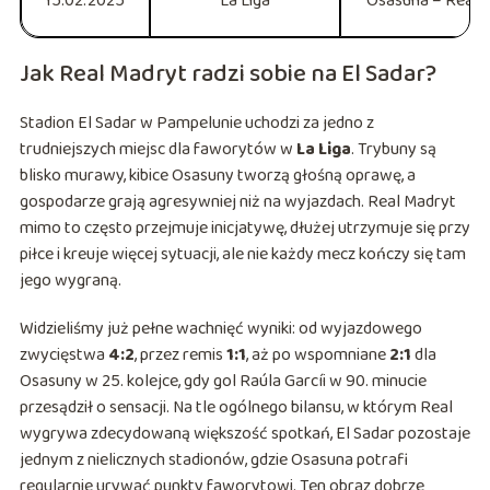
15.02.2025
La Liga
Osasuna – Real 
Jak Real Madryt radzi sobie na El Sadar?
Stadion El Sadar w Pampelunie uchodzi za jedno z
trudniejszych miejsc dla faworytów w
La Liga
. Trybuny są
blisko murawy, kibice Osasuny tworzą głośną oprawę, a
gospodarze grają agresywniej niż na wyjazdach. Real Madryt
mimo to często przejmuje inicjatywę, dłużej utrzymuje się przy
piłce i kreuje więcej sytuacji, ale nie każdy mecz kończy się tam
jego wygraną.
Widzieliśmy już pełne wachnięć wyniki: od wyjazdowego
zwycięstwa
4:2
, przez remis
1:1
, aż po wspomniane
2:1
dla
Osasuny w 25. kolejce, gdy gol Raúla Garcíi w 90. minucie
przesądził o sensacji. Na tle ogólnego bilansu, w którym Real
wygrywa zdecydowaną większość spotkań, El Sadar pozostaje
jednym z nielicznych stadionów, gdzie Osasuna potrafi
regularnie urywać punkty faworytowi. Ten obraz dobrze