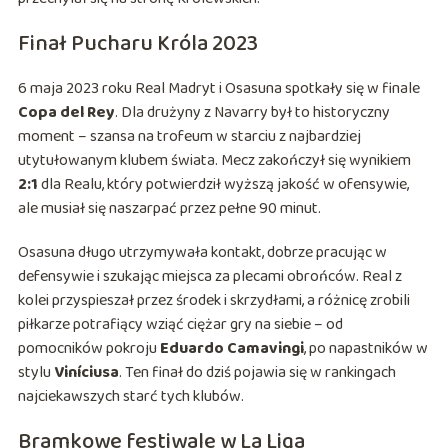
Finał Pucharu Króla 2023
6 maja 2023 roku Real Madryt i Osasuna spotkały się w finale
Copa del Rey
. Dla drużyny z Navarry był to historyczny
moment – szansa na trofeum w starciu z najbardziej
utytułowanym klubem świata. Mecz zakończył się wynikiem
2:1
dla Realu, który potwierdził wyższą jakość w ofensywie,
ale musiał się naszarpać przez pełne 90 minut.
Osasuna długo utrzymywała kontakt, dobrze pracując w
defensywie i szukając miejsca za plecami obrońców. Real z
kolei przyspieszał przez środek i skrzydłami, a różnicę zrobili
piłkarze potrafiący wziąć ciężar gry na siebie – od
pomocników pokroju
Eduardo Camavingi
, po napastników w
stylu
Viníciusa
. Ten finał do dziś pojawia się w rankingach
najciekawszych starć tych klubów.
Bramkowe festiwale w La Liga