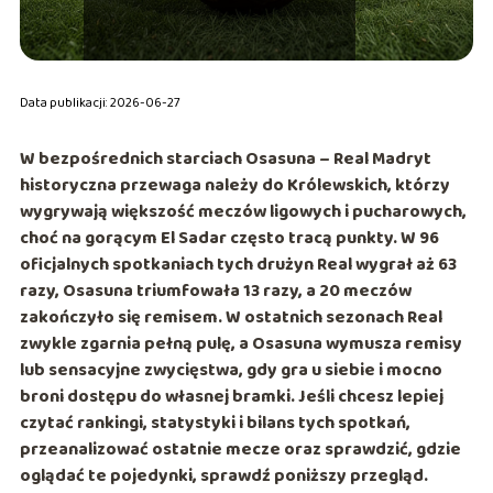
Data publikacji: 2026-06-27
W bezpośrednich starciach
Osasuna – Real Madryt
historyczna przewaga należy do Królewskich, którzy
wygrywają większość meczów ligowych i pucharowych,
choć na gorącym El Sadar często tracą punkty. W 96
oficjalnych spotkaniach tych drużyn Real wygrał aż
63
razy
, Osasuna triumfowała
13 razy
, a
20 meczów
zakończyło się remisem. W ostatnich sezonach Real
zwykle zgarnia pełną pulę, a Osasuna wymusza remisy
lub sensacyjne zwycięstwa, gdy gra u siebie i mocno
broni dostępu do własnej bramki. Jeśli chcesz lepiej
czytać rankingi, statystyki i bilans tych spotkań,
przeanalizować ostatnie mecze oraz sprawdzić, gdzie
oglądać te pojedynki, sprawdź poniższy przegląd.