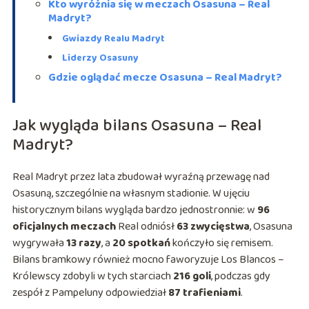
Kto wyróżnia się w meczach Osasuna – Real
Madryt?
Gwiazdy Realu Madryt
Liderzy Osasuny
Gdzie oglądać mecze Osasuna – Real Madryt?
Jak wygląda bilans Osasuna – Real
Madryt?
Real Madryt przez lata zbudował wyraźną przewagę nad
Osasuną, szczególnie na własnym stadionie. W ujęciu
historycznym bilans wygląda bardzo jednostronnie: w
96
oficjalnych meczach
Real odniósł
63 zwycięstwa
, Osasuna
wygrywała
13 razy
, a
20 spotkań
kończyło się remisem.
Bilans bramkowy również mocno faworyzuje Los Blancos –
Królewscy zdobyli w tych starciach
216 goli
, podczas gdy
zespół z Pampeluny odpowiedział
87 trafieniami
.