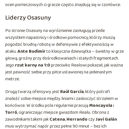
ocen pomeczowych ci gracze często znajdują się w czołówce.
Liderzy Osasuny
Po stronie Osasuny na wyróżnienie zasługują przede
wszystkim napastnicy i środkowi pomocnicy, którzy muszą
pogodzić brudną robotę w defensywie z efektywnością w
ataku.
Ante Budimir
to klasyczna dziewiątka – świetny w grze
głową, groźny przy dośrodkowaniach i stałych fragmentach.
Jego
rzut karny na 1:0
przeciwko Realowi pokazał, jak ważna
jest pewność siebie przy piłce ustawionej na jedenastym
metrze.
Drugą twarzą ofensywy jest
Raúl García
, który potrafi
znaleźć sobie miejsce między liniami i zaskoczyć strzałem w
końcówce. W środku pola regularnie pracują
Moncayola
i
Torró
, ograniczając miejsce gwiazdom Realu. Obrona z
zawodnikami takimi jak
Catena
,
Herrando
czy
Javi Galán
musi wytrzymać napór przez pełne 90 minut – bez ich