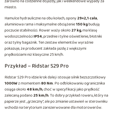
zarówno na codzienne dojazdy, jak i weekendowe wypady za
miasto.
Hamulce hydrauliczne na obu kołach, opony
29×2,1 cala
,
aluminiowa rama i maksymalne obciążenie
150 kg
budują
poczucie stabilności. Rower waży około
27 kg
, ma klasę
wodoszczelności
IP54
, przednie i tylne oświetlenie, błotniki
oraz tylny bagażnik. Ten zestaw elementów wyraźnie
pokazuje, że producent zakłada jazdę z większymi
prędkościami niż klasyczne 25 km/h.
Przykład – Ridstar S29 Pro
Ridstar S29 Pro idzie krok dalej i stosuje silnik bezszczotkowy
1000W
z momentem
80 Nm
. Po odblokowaniu ogranicznika
osiąga około
48 km/h
, choć w specyfikacji jako prędkość
zalecaną podano
25 km/h
. To dobry przykład roweru, który na
papierze jest „grzeczny”, ale po zmianie ustawień w sterowniku
wchodzi na terytorium zarezerwowane dla motorowerów.