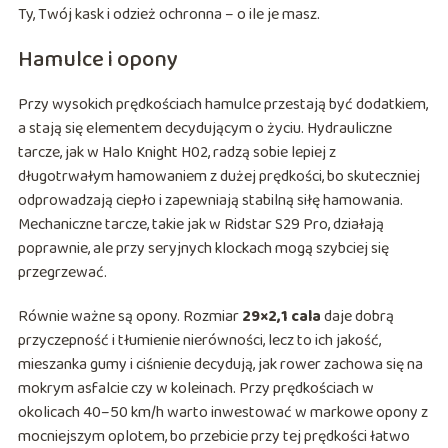
Ty, Twój kask i odzież ochronna – o ile je masz.
Hamulce i opony
Przy wysokich prędkościach hamulce przestają być dodatkiem,
a stają się elementem decydującym o życiu. Hydrauliczne
tarcze, jak w Halo Knight H02, radzą sobie lepiej z
długotrwałym hamowaniem z dużej prędkości, bo skuteczniej
odprowadzają ciepło i zapewniają stabilną siłę hamowania.
Mechaniczne tarcze, takie jak w Ridstar S29 Pro, działają
poprawnie, ale przy seryjnych klockach mogą szybciej się
przegrzewać.
Równie ważne są opony. Rozmiar
29×2,1 cala
daje dobrą
przyczepność i tłumienie nierówności, lecz to ich jakość,
mieszanka gumy i ciśnienie decydują, jak rower zachowa się na
mokrym asfalcie czy w koleinach. Przy prędkościach w
okolicach 40–50 km/h warto inwestować w markowe opony z
mocniejszym oplotem, bo przebicie przy tej prędkości łatwo