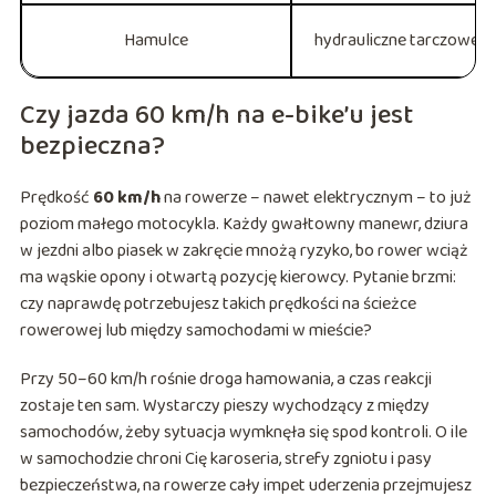
Hamulce
hydrauliczne tarczowe
Czy jazda 60 km/h na e-bike’u jest
bezpieczna?
Prędkość
60 km/h
na rowerze – nawet elektrycznym – to już
poziom małego motocykla. Każdy gwałtowny manewr, dziura
w jezdni albo piasek w zakręcie mnożą ryzyko, bo rower wciąż
ma wąskie opony i otwartą pozycję kierowcy. Pytanie brzmi:
czy naprawdę potrzebujesz takich prędkości na ścieżce
rowerowej lub między samochodami w mieście?
Przy 50–60 km/h rośnie droga hamowania, a czas reakcji
zostaje ten sam. Wystarczy pieszy wychodzący z między
samochodów, żeby sytuacja wymknęła się spod kontroli. O ile
w samochodzie chroni Cię karoseria, strefy zgniotu i pasy
bezpieczeństwa, na rowerze cały impet uderzenia przejmujesz