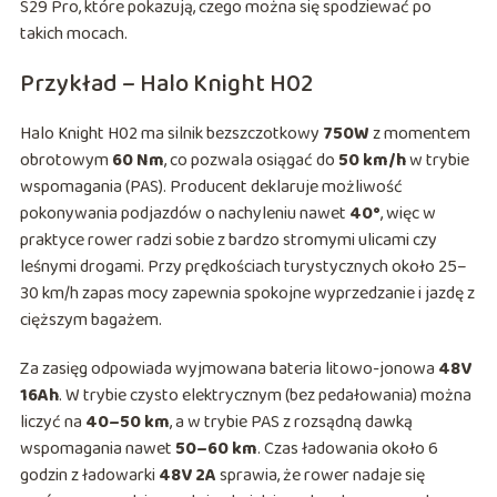
S29 Pro, które pokazują, czego można się spodziewać po
takich mocach.
Przykład – Halo Knight H02
Halo Knight H02 ma silnik bezszczotkowy
750W
z momentem
obrotowym
60 Nm
, co pozwala osiągać do
50 km/h
w trybie
wspomagania (PAS). Producent deklaruje możliwość
pokonywania podjazdów o nachyleniu nawet
40°
, więc w
praktyce rower radzi sobie z bardzo stromymi ulicami czy
leśnymi drogami. Przy prędkościach turystycznych około 25–
30 km/h zapas mocy zapewnia spokojne wyprzedzanie i jazdę z
cięższym bagażem.
Za zasięg odpowiada wyjmowana bateria litowo-jonowa
48V
16Ah
. W trybie czysto elektrycznym (bez pedałowania) można
liczyć na
40–50 km
, a w trybie PAS z rozsądną dawką
wspomagania nawet
50–60 km
. Czas ładowania około 6
godzin z ładowarki
48V 2A
sprawia, że rower nadaje się