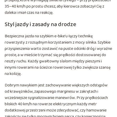
przepisy, które wymagają światła tylnego – przy prędkościach
35–40 km/h po prostu chcesz, aby kierowca zobaczył Cię z
daleka i miał czas na reakcję.
Styl jazdy i zasady na drodze
Bezpieczna jazda na szybkim e-bike’u łączy technikę
rowerzysty z rozsądnym korzystaniem z mocy silnika. Szybkie
przyspieszenia warto zostawić na puste odcinki dróg i wyraźne
proste, a w mieście trzymać się prędkości dostosowanej do
reszty ruchu. Każdy gwałtowny slalom między pieszymi i
innymi rowerami na ścieżce rowerowej tylko zwiększa szansę
na kolizję.
Dobrym nawykiem jest zachowywanie większych odstępów
od krawężników, zapasowego marginesu w zakrętach i
wcześniejsze sygnalizowanie manewrów. Przy prędkościach
bliskich 40 km/h na rowerze elektrycznym każdy metr
dodatkowej przestrzeni może zdecydować, czy hamowanie
zakończy się tylko mocnym biciem serca, czy koniecznością