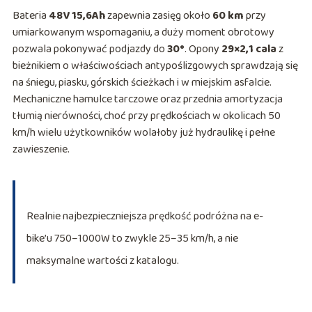
Bateria
48V 15,6Ah
zapewnia zasięg około
60 km
przy
umiarkowanym wspomaganiu, a duży moment obrotowy
pozwala pokonywać podjazdy do
30°
. Opony
29×2,1 cala
z
bieżnikiem o właściwościach antypoślizgowych sprawdzają się
na śniegu, piasku, górskich ścieżkach i w miejskim asfalcie.
Mechaniczne hamulce tarczowe oraz przednia amortyzacja
tłumią nierówności, choć przy prędkościach w okolicach 50
km/h wielu użytkowników wolałoby już hydraulikę i pełne
zawieszenie.
Realnie najbezpieczniejsza prędkość podróżna na e-
bike’u 750–1000W to zwykle 25–35 km/h, a nie
maksymalne wartości z katalogu.