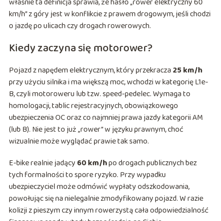
właśnie ta definicja sprawia, że hasło „rower elektryczny 60
km/h” z góry jest w konflikcie z prawem drogowym, jeśli chodzi
o jazdę po ulicach czy drogach rowerowych.
Kiedy zaczyna się motorower?
Pojazd z napędem elektrycznym, który przekracza
25 km/h
przy użyciu silnika i ma większą moc, wchodzi w kategorię L1e-
B, czyli motoroweru lub tzw. speed-pedelec. Wymaga to
homologacji, tablic rejestracyjnych, obowiązkowego
ubezpieczenia OC oraz co najmniej prawa jazdy kategorii AM
(lub B). Nie jest to już „rower” w języku prawnym, choć
wizualnie może wyglądać prawie tak samo.
E-bike realnie jadący
60 km/h
po drogach publicznych bez
tych formalności to spore ryzyko. Przy wypadku
ubezpieczyciel może odmówić wypłaty odszkodowania,
powołując się na nielegalnie zmodyfikowany pojazd. W razie
kolizji z pieszym czy innym rowerzystą cała odpowiedzialność