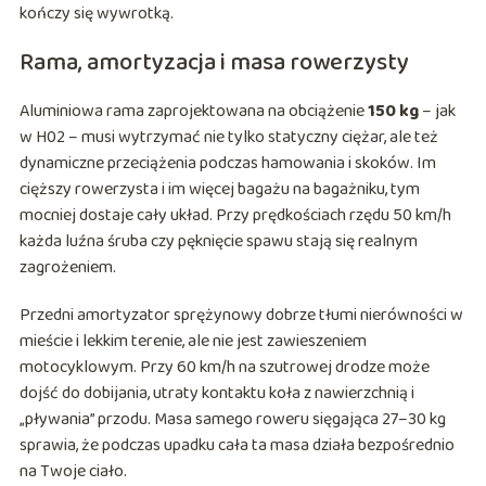
kończy się wywrotką.
Rama, amortyzacja i masa rowerzysty
Aluminiowa rama zaprojektowana na obciążenie
150 kg
– jak
w H02 – musi wytrzymać nie tylko statyczny ciężar, ale też
dynamiczne przeciążenia podczas hamowania i skoków. Im
cięższy rowerzysta i im więcej bagażu na bagażniku, tym
mocniej dostaje cały układ. Przy prędkościach rzędu 50 km/h
każda luźna śruba czy pęknięcie spawu stają się realnym
zagrożeniem.
Przedni amortyzator sprężynowy dobrze tłumi nierówności w
mieście i lekkim terenie, ale nie jest zawieszeniem
motocyklowym. Przy 60 km/h na szutrowej drodze może
dojść do dobijania, utraty kontaktu koła z nawierzchnią i
„pływania” przodu. Masa samego roweru sięgająca 27–30 kg
sprawia, że podczas upadku cała ta masa działa bezpośrednio
na Twoje ciało.