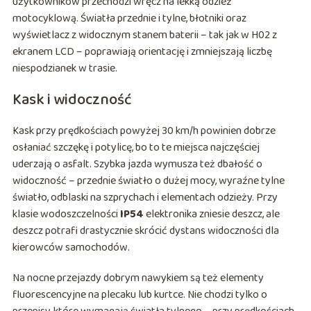
użytkowników przechodzi wręcz na lekką odzież
motocyklową. Światła przednie i tylne, błotniki oraz
wyświetlacz z widocznym stanem baterii – tak jak w H02 z
ekranem LCD – poprawiają orientację i zmniejszają liczbę
niespodzianek w trasie.
Kask i widoczność
Kask przy prędkościach powyżej 30 km/h powinien dobrze
osłaniać szczękę i potylicę, bo to te miejsca najczęściej
uderzają o asfalt. Szybka jazda wymusza też dbałość o
widoczność – przednie światło o dużej mocy, wyraźne tylne
światło, odblaski na szprychach i elementach odzieży. Przy
klasie wodoszczelności
IP54
elektronika zniesie deszcz, ale
deszcz potrafi drastycznie skrócić dystans widoczności dla
kierowców samochodów.
Na nocne przejazdy dobrym nawykiem są też elementy
fluorescencyjne na plecaku lub kurtce. Nie chodzi tylko o