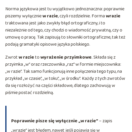
Norma językowa jest tu wyjątkowo jednoznaczna: poprawnie
piszemy wyłącznie
w razie
, czyli rozdzielnie. Forma
wrazie
traktowana jest jako zwykły błąd ortograficzny, i to
niezależnie od tego, czy chodzi o wiadomość prywatną, czy o
umowę o pracę. Tak zapisują to słowniki ortograficzne, tak też
podają gramatyki opisowe języka polskiego.
Zwrot
w razie
to
wyrażenie przyimkowe
. Składa się z
przyimka „w” oraz rzeczownika „raz” w formie miejscownika:
„w razie”. Tak samo funkcjonują inne połączenia tego typu, na
przykład „w czasie”, „w toku”, „w środku”. Każdy z tych zwrotów
da się rozłożyć na części składowe, dlatego zachowują w
piśmie postać rozdzielną.
Poprawnie pisze się wyłącznie „w razie”
– zapis
„wrazie” jest błędem, nawet jeśli pojawia się w