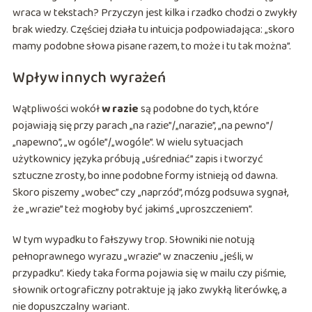
wraca w tekstach? Przyczyn jest kilka i rzadko chodzi o zwykły
brak wiedzy. Częściej działa tu intuicja podpowiadająca: „skoro
mamy podobne słowa pisane razem, to może i tu tak można”.
Wpływ innych wyrażeń
Wątpliwości wokół
w razie
są podobne do tych, które
pojawiają się przy parach „na razie”/„narazie”, „na pewno”/
„napewno”, „w ogóle”/„wogóle”. W wielu sytuacjach
użytkownicy języka próbują „uśredniać” zapis i tworzyć
sztuczne zrosty, bo inne podobne formy istnieją od dawna.
Skoro piszemy „wobec” czy „naprzód”, mózg podsuwa sygnał,
że „wrazie” też mogłoby być jakimś „uproszczeniem”.
W tym wypadku to fałszywy trop. Słowniki nie notują
pełnoprawnego wyrazu „wrazie” w znaczeniu „jeśli, w
przypadku”. Kiedy taka forma pojawia się w mailu czy piśmie,
słownik ortograficzny potraktuje ją jako zwykłą literówkę, a
nie dopuszczalny wariant.