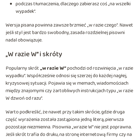
podczas tłumaczenia, dlaczego zabierasz coś „na wszelki
wypadek”.
Wersja pisana powinna zawsze brzmieć „w razie czego”. Nawet
jeśli styl jest bardzo swobodny, zasada rozdzielnej pisowni
nadal obowiązuje.
„W razie W” i skróty
Popularny skrót
„w razie W”
pochodzi od rozwinięcia „w razie
wypadku”. Współcześnie odnosi się szerzej do każdej nagłej,
kryzysowej sytuacji. Pojawia się w memach, wiadomościach
między znajomymi czy żartobliwych instrukcjach typu „w razie
W dzwoń od razu”.
Warto podkreślić, że nawet przy takim skrócie, gdzie druga
część wyrażenia została zastąpiona jedną literą, pierwsza
pozostaje niezmienna. Pisownia „wrazie W” nie jest poprawna.
Jeśli skrót trafia do druku, na stronę internetową firmy czy na