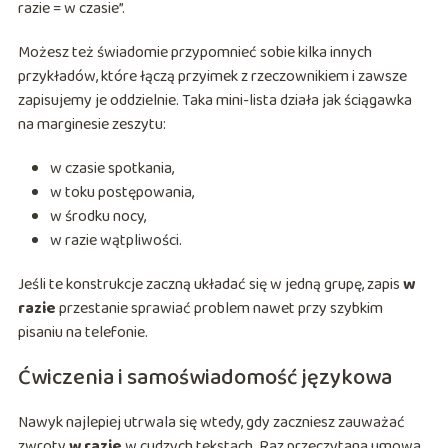
razie = w czasie”.
Możesz też świadomie przypomnieć sobie kilka innych
przykładów, które łączą przyimek z rzeczownikiem i zawsze
zapisujemy je oddzielnie. Taka mini-lista działa jak ściągawka
na marginesie zeszytu:
w czasie spotkania,
w toku postępowania,
w środku nocy,
w razie wątpliwości.
Jeśli te konstrukcje zaczną układać się w jedną grupę, zapis
w
razie
przestanie sprawiać problem nawet przy szybkim
pisaniu na telefonie.
Ćwiczenia i samoświadomość językowa
Nawyk najlepiej utrwala się wtedy, gdy zaczniesz zauważać
zwroty
w razie
w cudzych tekstach. Raz przeczytana umowa