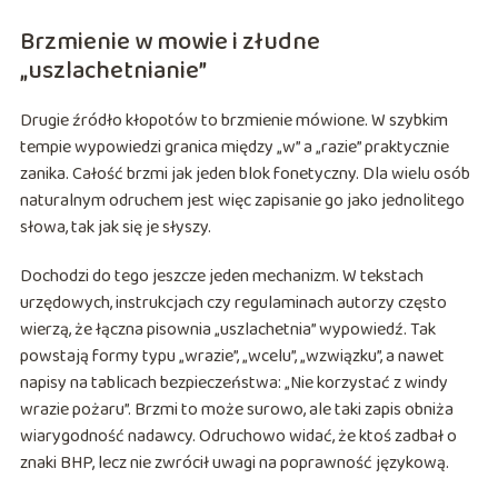
Brzmienie w mowie i złudne
„uszlachetnianie”
Drugie źródło kłopotów to brzmienie mówione. W szybkim
tempie wypowiedzi granica między „w” a „razie” praktycznie
zanika. Całość brzmi jak jeden blok fonetyczny. Dla wielu osób
naturalnym odruchem jest więc zapisanie go jako jednolitego
słowa, tak jak się je słyszy.
Dochodzi do tego jeszcze jeden mechanizm. W tekstach
urzędowych, instrukcjach czy regulaminach autorzy często
wierzą, że łączna pisownia „uszlachetnia” wypowiedź. Tak
powstają formy typu „wrazie”, „wcelu”, „wzwiązku”, a nawet
napisy na tablicach bezpieczeństwa: „Nie korzystać z windy
wrazie pożaru”. Brzmi to może surowo, ale taki zapis obniża
wiarygodność nadawcy. Odruchowo widać, że ktoś zadbał o
znaki BHP, lecz nie zwrócił uwagi na poprawność językową.