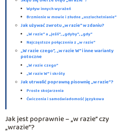
Skąd się bierze błąd „wrazie”?
Wpływ innych wyrażeń
Brzmienie w mowie i złudne „uszlachetnianie”
Jak używać zwrotu „w razie” w zdaniu?
„W razie” a „jeśli”, „gdyby”, „gdy”
Najczęstsze połączenia z „w razie”
„W razie czego”, „w razie W” i inne warianty
potoczne
„W razie czego”
„W razie W” i skróty
Jak utrwalić poprawną pisownię „w razie”?
Proste skojarzenia
Ćwiczenia i samoświadomość językowa
Jak jest poprawnie – „w razie” czy
„wrazie”?