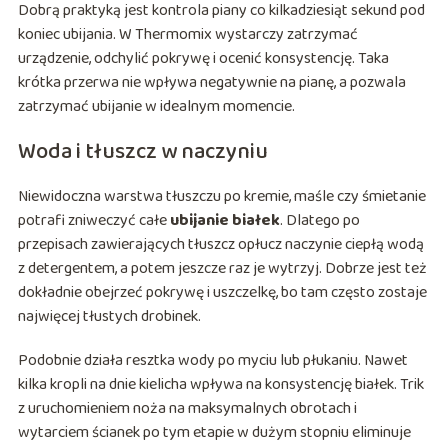
Dobrą praktyką jest kontrola piany co kilkadziesiąt sekund pod
koniec ubijania. W Thermomix wystarczy zatrzymać
urządzenie, odchylić pokrywę i ocenić konsystencję. Taka
krótka przerwa nie wpływa negatywnie na pianę, a pozwala
zatrzymać ubijanie w idealnym momencie.
Woda i tłuszcz w naczyniu
Niewidoczna warstwa tłuszczu po kremie, maśle czy śmietanie
potrafi zniweczyć całe
ubijanie białek
. Dlatego po
przepisach zawierających tłuszcz opłucz naczynie ciepłą wodą
z detergentem, a potem jeszcze raz je wytrzyj. Dobrze jest też
dokładnie obejrzeć pokrywę i uszczelkę, bo tam często zostaje
najwięcej tłustych drobinek.
Podobnie działa resztka wody po myciu lub płukaniu. Nawet
kilka kropli na dnie kielicha wpływa na konsystencję białek. Trik
z uruchomieniem noża na maksymalnych obrotach i
wytarciem ścianek po tym etapie w dużym stopniu eliminuje