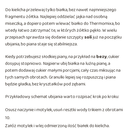
Do kielicha przelewaj tylko białka, bez nawet najmniejszego
fragmentu żółtka. Najlepiej oddzielać jajka nad osobną
miseczką, a dopiero potem wlewać białko do Thermomixa, bo
wtedy łatwo zatrzymać te, w których żółtko pękło. W wielu
przepisach sprawdza się dodanie szczypty
soli
już na początku
ubijania, bo piana staje się stabilniejsza.
Kiedy potrzebujesz słodkiej piany, na przykład na
bezy
, cukier
dosypuj stopniowo. Najpierw ubij białka na luźną pianę, a
potem dodawaj cukier małymi porcjami, cały czas miksując na
tych samych obrotach. Granulki lepiej się rozpuszczą i piana
będzie gładka, bez kryształków pod zębami.
Przykładowy schemat ubijania warto rozpisać krok po kroku:
Osusz naczynie i motylek, usuń resztki wody trikiem z obrotami
10.
Załóż motylek i wlej odmierzoną ilość białek do kielicha.