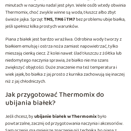
minutach w naczyniu nadal jest płyn. Wiele osób wtedy obwinia
Thermomix, choć zwykle winne są woda, tłuszcz albo zbyt
świeże jajka. Sprzęt
TM5, TM6 i TM7
bez problemu ubije białka,
jeśli spełnisz kilka prostych warunków.
Piana z białek jest bardzo wrażliwa. Odrobina wody tworzy z
białkiem emulsję i ostrza noża zamiast napowietrzać, tylko
mieszają cienką ciecz. Z kolei nawet ślad tłuszczu z żółtka lub
niedomytego naczynia sprawia, że białko nie ma szans
zwiększyć objętości. Duże znaczenie ma też temperatura i
wiek jajek, bo białka z jaj prosto z kurnika zachowują się inaczej
niż z jaj chłodniczych.
Jak przygotować Thermomix do
ubijania białek?
Jeśli chcesz, by
ubijanie białek w Thermomix
było
powtarzalne, zacznij od przygotowania naczynia i akcesoriów.
Sam przepis ma mniejsze znaczenie niż technika, bo piana z