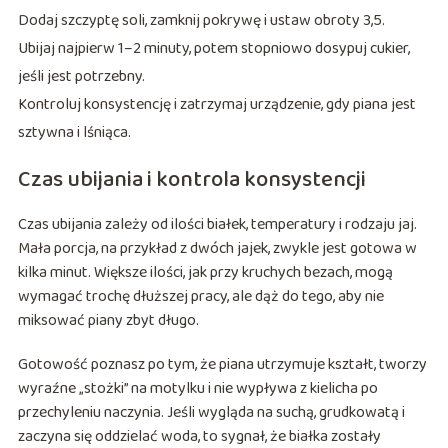
Dodaj szczyptę soli, zamknij pokrywę i ustaw obroty 3,5.
Ubijaj najpierw 1–2 minuty, potem stopniowo dosypuj cukier,
jeśli jest potrzebny.
Kontroluj konsystencję i zatrzymaj urządzenie, gdy piana jest
sztywna i lśniąca.
Czas ubijania i kontrola konsystencji
Czas ubijania zależy od ilości białek, temperatury i rodzaju jaj.
Mała porcja, na przykład z dwóch jajek, zwykle jest gotowa w
kilka minut. Większe ilości, jak przy kruchych bezach, mogą
wymagać trochę dłuższej pracy, ale dąż do tego, aby nie
miksować piany zbyt długo.
Gotowość poznasz po tym, że piana utrzymuje kształt, tworzy
wyraźne „stożki” na motylku i nie wypływa z kielicha po
przechyleniu naczynia. Jeśli wygląda na suchą, grudkowatą i
zaczyna się oddzielać woda, to sygnał, że białka zostały