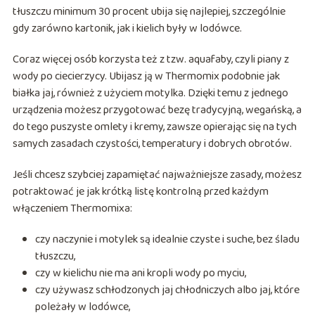
tłuszczu minimum 30 procent ubija się najlepiej, szczególnie
gdy zarówno kartonik, jak i kielich były w lodówce.
Coraz więcej osób korzysta też z tzw. aquafaby, czyli piany z
wody po ciecierzycy. Ubijasz ją w Thermomix podobnie jak
białka jaj, również z użyciem motylka. Dzięki temu z jednego
urządzenia możesz przygotować bezę tradycyjną, wegańską, a
do tego puszyste omlety i kremy, zawsze opierając się na tych
samych zasadach czystości, temperatury i dobrych obrotów.
Jeśli chcesz szybciej zapamiętać najważniejsze zasady, możesz
potraktować je jak krótką listę kontrolną przed każdym
włączeniem Thermomixa:
czy naczynie i motylek są idealnie czyste i suche, bez śladu
tłuszczu,
czy w kielichu nie ma ani kropli wody po myciu,
czy używasz schłodzonych jaj chłodniczych albo jaj, które
poleżały w lodówce,