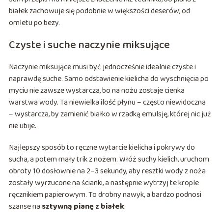
białek zachowuje się podobnie w większości deserów, od
omletu po bezy.
Czyste i suche naczynie miksujące
Naczynie miksujące musi być jednocześnie idealnie czyste i
naprawdę suche. Samo odstawienie kielicha do wyschnięcia po
myciu nie zawsze wystarcza, bo na nożu zostaje cienka
warstwa wody. Ta niewielka ilość płynu – często niewidoczna
– wystarcza, by zamienić białko w rzadką emulsję, której nic już
nie ubije.
Najlepszy sposób to ręczne wytarcie kielicha i pokrywy do
sucha, a potem mały trik z nożem. Włóż suchy kielich, uruchom
obroty 10 dosłownie na 2–3 sekundy, aby resztki wody z noża
zostały wyrzucone na ścianki, a następnie wytrzyj te krople
ręcznikiem papierowym. To drobny nawyk, a bardzo podnosi
szanse na
sztywną pianę z białek
.