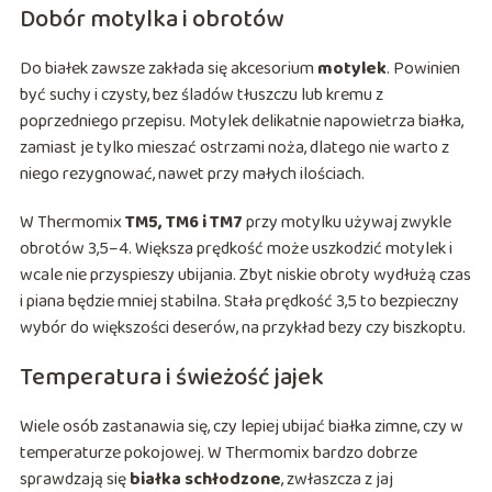
Dobór motylka i obrotów
Do białek zawsze zakłada się akcesorium
motylek
. Powinien
być suchy i czysty, bez śladów tłuszczu lub kremu z
poprzedniego przepisu. Motylek delikatnie napowietrza białka,
zamiast je tylko mieszać ostrzami noża, dlatego nie warto z
niego rezygnować, nawet przy małych ilościach.
W Thermomix
TM5, TM6 i TM7
przy motylku używaj zwykle
obrotów 3,5–4. Większa prędkość może uszkodzić motylek i
wcale nie przyspieszy ubijania. Zbyt niskie obroty wydłużą czas
i piana będzie mniej stabilna. Stała prędkość 3,5 to bezpieczny
wybór do większości deserów, na przykład bezy czy biszkoptu.
Temperatura i świeżość jajek
Wiele osób zastanawia się, czy lepiej ubijać białka zimne, czy w
temperaturze pokojowej. W Thermomix bardzo dobrze
sprawdzają się
białka schłodzone
, zwłaszcza z jaj