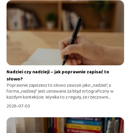
Nadziei czy nadzieji – jak poprawnie zapisać to
słowo?
Poprawnie zapiszesz to słowo zawsze jako „nadziei”, a
forma „nadzieji” jest uznawana za błąd ortograficzny w
każdym kontekście. Wynika to z reguły, że rzeczowni...
2026-07-03