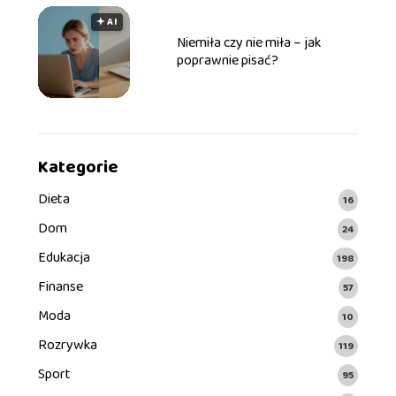
🟅 AI
Niemiła czy nie miła – jak
poprawnie pisać?
Kategorie
Dieta
16
Dom
24
Edukacja
198
Finanse
57
Moda
10
Rozrywka
119
Sport
95